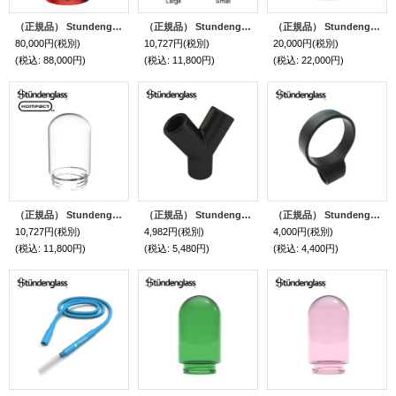
（正規品） Stundenglass × Tyson2.0 - Gravity Hookah グラビティボング & フーカー （シーシャ用フーカー & 水パイプ ボング）
（正規品） Stundenglass - Glass Upstems グラビティボング & フーカー 専用ガラスステム （2本）
（正規品） Stundenglass - Beverage Cloche グラビティボング & フーカー ビバレッジ クロシェ （1個）
80,000円
(税別)
10,727円
(税別)
20,000円
(税別)
(税込
:
88,000円)
(税込
:
11,800円)
(税込
:
22,000円)
（正規品） Stundenglass - Single Small Glass Globe グラビティボング & フーカー Kompact専用ガラスグローブ （1個）
（正規品） Stundenglass - Hose Splitter グラビティボング & フーカー 専用 ホーススプリッター （ホース増設パーツ）
（正規品） Stundenglass - Hose Clip グラビティボング & フーカー 専用 ホースクリップ
10,727円
(税別)
4,982円
(税別)
4,000円
(税別)
(税込
:
11,800円)
(税込
:
5,480円)
(税込
:
4,400円)