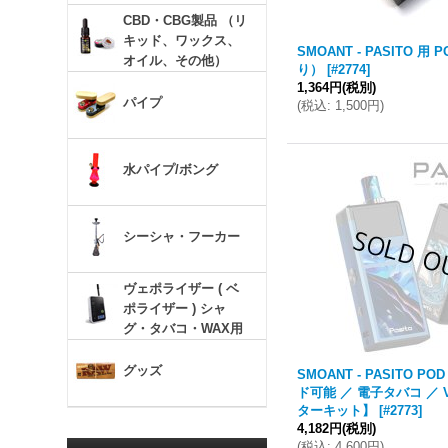
CBD・CBG製品 （リ
キッド、ワックス、
SMOANT - PASITO 用 
オイル、その他）
り）
[
#2774
]
1,364円
(税別)
パイプ
(
税込
:
1,500円
)
水パイプ/ボング
シーシャ・フーカー
ヴェポライザー ( ベ
ポライザー ) シャ
グ・タバコ・WAX用
グッズ
SMOANT - PASITO PO
ド可能 ／ 電子タバコ ／ 
ターキット】
[
#2773
]
4,182円
(税別)
(
税込
:
4,600円
)