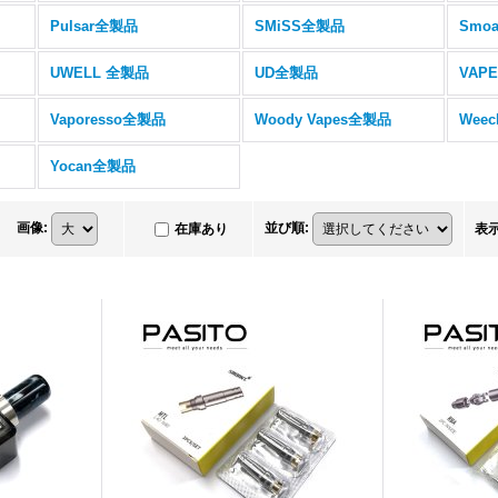
Pulsar全製品
SMiSS全製品
Smo
UWELL 全製品
UD全製品
VAP
Vaporesso全製品
Woody Vapes全製品
Wee
Yocan全製品
画像
:
並び順
:
在庫あり
表