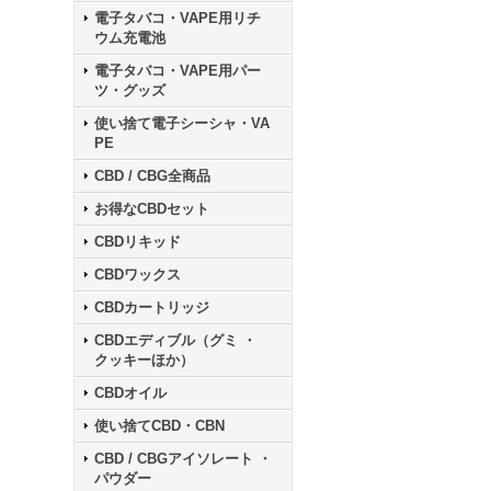
電子タバコ・VAPE用リチ
ウム充電池
電子タバコ・VAPE用パー
ツ・グッズ
使い捨て電子シーシャ・VA
PE
CBD / CBG全商品
お得なCBDセット
CBDリキッド
CBDワックス
CBDカートリッジ
CBDエディブル（グミ ・
クッキーほか）
CBDオイル
使い捨てCBD・CBN
CBD / CBGアイソレート ・
パウダー