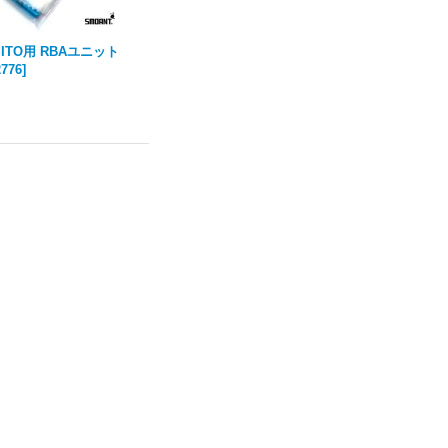
ASITO用 RBAユニット
2776
]