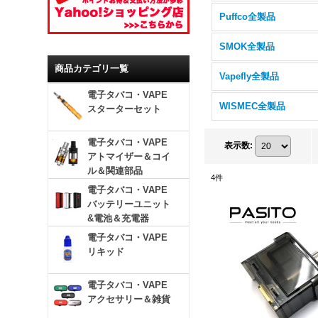
Puffco全製品
SMOK全製品
商品カテゴリ一覧
Vapefly全製品
電子タバコ・VAPE
WISMEC全製品
スターターセット
電子タバコ・VAPE
表示数
:
アトマイザー＆コイ
ル＆関連部品
4
件
電子タバコ・VAPE
バッテリーユニット
&電池＆充電器
電子タバコ・VAPE
リキッド
電子タバコ・VAPE
アクセサリー＆雑貨