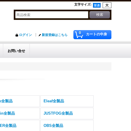
文字サイズ
:
0
カートの中身
ログイン
新規登録はこちら
お問い合せ
re全製品
Eleaf全製品
kin全製品
JUSTFOG全製品
IER全製品
OBS全製品