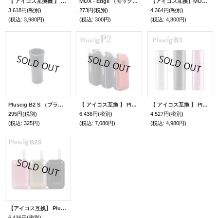
【 アイコス互換機 】 WEECKE - Switch (スイッチ）
MOX - Edge （モックスエッジ） 用シリコンキャップ
【アイコス互換】MOX - Edge（モックスエッジ）
3,618円
(税別)
273円
(税別)
4,364円
(税別)
(税込
:
3,980円)
(税込
:
300円)
(税込
:
4,800円)
Pluscig B2 S （プラスシグビーツーエス） 専用 ホルダーキャップ
【 アイコス互換 】 Pluscig P2 （プラスシグピーツー）
【 アイコス互換 】 Pluscig B3 （プラスシグビースリー）
295円
(税別)
6,436円
(税別)
4,527円
(税別)
(税込
:
325円)
(税込
:
7,080円)
(税込
:
4,980円)
【アイコス互換】 Pluscig B2 S （プラスシグビーツーエス）
6,436円
(税別)