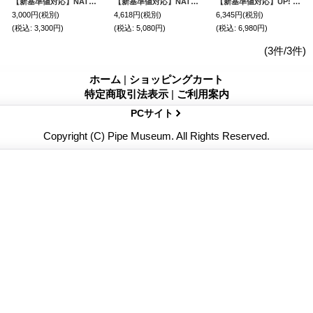
【新基準値対応】NATUuR CBD40％ ナチュール CBD リキッド カートリッジ（CBD40%含有）
【新基準値対応】NATUuR ナチュール CBD40% リキッド 0.5ml ヴェポライザーセット（CBD40% 配合）
【新基準値対応】UP! - CBG リキッド カートリッジ 1ml（CBG42% CBD10%含有）
3,000円
(税別)
4,618円
(税別)
6,345円
(税別)
(税込
:
3,300円)
(税込
:
5,080円)
(税込
:
6,980円)
(3件/3件)
ホーム
|
ショッピングカート
特定商取引法表示
|
ご利用案内
PCサイト
Copyright (C) Pipe Museum. All Rights Reserved.