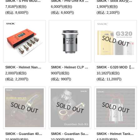
SMOK - S Priv MOD【温度管理機能・アップデート機能付き・電子タバコ／VAPE】
SMOK - Priv One Kit 【初心者おすすめ・電子タバコ／VAPEスターターキット】
SMOK - Stick AIO交換コイル・5個セット【Priv ONE／Stick AIO用】
7,818円
(税別)
6,000円
(税別)
1,909円
(税別)
(税込
:
8,600円)
(税込
:
6,600円)
(税込
:
2,100円)
SMOK - Helmet Nano CLP 【交換コイル・5個セット】
SMOK - Helmet CLP 【交換コイル・5個セット】
SMOK - G320 MOD【温度管理機能・アップデート機能付き・電子タバコ／VAPE】
2,000円
(税別)
900円
(税別)
10,182円
(税別)
(税込
:
2,200円)
(税込
:
990円)
(税込
:
11,200円)
SMOK - Guardian 40W Kit【温度管理機能・アップデート機能付き・電子タバコ・VAPEスターターキット】
SMOK - Guardian Sub Kit【電子タバコ・VAPEスターターキット】
SMOK - Helmet Tank【電子タバコ・VAPEアトマイザー】
10,909円
(税別)
10,000円
(税別)
4,545円
(税別)