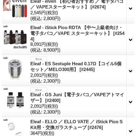
Eleaf - elven 【初心者おすすめ ／ 電子タバコ
／ VAPEスターターキット】
[#2674]
2,545円
(税別)
(税込
:
2,800円)
Eleaf - iStick Pico RDTA 【中〜上級者向け・
電子タバコ／VAPE スターターキット】
[#254
4]
8,091円
(税別)
(税込
:
8,900円)
Eleaf - ES Sextuple Head 0.17Ω【コイル5個
セット／MELO300用】
[#2445]
2,091円
(税別)
(税込
:
2,300円)
Eleaf - GS Juni【電子タバコ／VAPEアトマイ
ザー】
[#2400]
2,091円
(税別)
(税込
:
2,300円)
Eleaf - ELLO ／ ELLO VATE ／ iStick Pico S
Kit用・交換ガラスチューブ
[#2476]
364円
(税別)