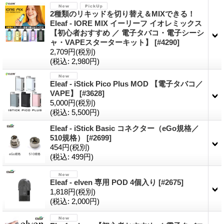
2種類のリキッドを切り替え＆MIXできる！
Eleaf - IORE MIX イーリーフ イオレミックス
【初心者おすすめ ／ 電子タバコ・電子シーシ
ャ・VAPEスターターキット】
[#4290]
2,709円
(税別)
(税込
:
2,980円)
Eleaf - iStick Pico Plus MOD 【電子タバコ／
VAPE】
[#3628]
5,000円
(税別)
(税込
:
5,500円)
Eleaf - iStick Basic コネクター（eGo規格／
510規格）
[#2699]
454円
(税別)
(税込
:
499円)
Eleaf - elven 専用 POD 4個入り
[#2675]
1,818円
(税別)
(税込
:
2,000円)