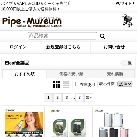
パイプ＆VAPE＆CBD＆シーシャ専門店
PCサイト
10,000円以上ご購入で送料無料！
ログイン
新規登録はこちら
お問い合せ
Eleaf全製品
一覧
おすすめ順
価格の安い順
売れ筋順
表示件数
:
在庫あり
...
1
2
3
7
次
»