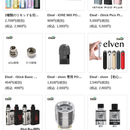
2種類のリキッドを切り替え＆MIXできる！Eleaf - IORE MIX イーリーフ イオレミックス【初心者おすすめ ／ 電子タバコ・電子シーシャ・VAPEスターターキット】
Eleaf - IORE MIX POD イーリーフ イオレミックス 交換用ポッド（2個入り）
Eleaf - iStick Pico Plus MOD 【電子タバコ／VAPE】
2,709円
(税別)
909円
(税別)
5,000円
(税別)
(税込
:
2,980円)
(税込
:
1,000円)
(税込
:
5,500円)
Eleaf - iStick Basic コネクター（eGo規格／510規格）
Eleaf - elven 専用 POD 4個入り
Eleaf - elven 【初心者おすすめ ／ 電子タバコ ／ VAPEスターターキット】
454円
(税別)
1,818円
(税別)
2,545円
(税別)
(税込
:
499円)
(税込
:
2,000円)
(税込
:
2,800円)