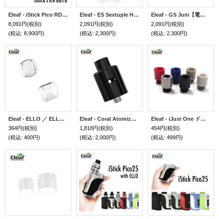
Eleaf - iStick Pico RDTA 【中〜上級者向け・電子タバコ／VAPE スターターキット】
Eleaf - ES Sextuple Head 0.17Ω【コイル5個セット／MELO300用】
Eleaf - GS Juni【電子タバコ／VAPEアトマイザー】
8,091円
(税別)
2,091円
(税別)
2,091円
(税別)
(税込
:
8,900円)
(税込
:
2,300円)
(税込
:
2,300円)
Eleaf - ELLO ／ ELLO VATE ／ iStick Pico S Kit用・交換ガラスチューブ
Eleaf - Coral Atomizer【中〜上級者向け・電子タバコ／VAPEアトマイザー】
Eleaf - iJust One ドリップチップ
364円
(税別)
1,818円
(税別)
454円
(税別)
(税込
:
400円)
(税込
:
2,000円)
(税込
:
499円)