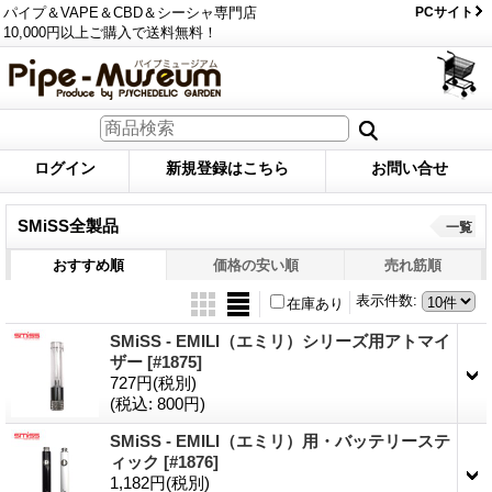
パイプ＆VAPE＆CBD＆シーシャ専門店
PCサイト
10,000円以上ご購入で送料無料！
ログイン
新規登録はこちら
お問い合せ
SMiSS全製品
一覧
おすすめ順
価格の安い順
売れ筋順
表示件数
:
在庫あり
SMiSS - EMILI（エミリ）シリーズ用アトマイ
ザー
[#1875]
727円
(税別)
(税込
:
800円)
SMiSS - EMILI（エミリ）用・バッテリーステ
ィック
[#1876]
1,182円
(税別)