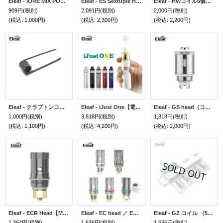
Eleaf - IORE MIX POD イーリーフ イオレミックス 交換用ポッド（2個入り）
Eleaf - ES Sextuple Head 0.17Ω【コイル5個セット／MELO300用】
Eleaf - HWコイル5個セット【ELLOシリーズ／iStick Pico S Kit／iStick Pico25 Kit／ iJust Nexgen用】
909円
(税別)
2,091円
(税別)
2,000円
(税別)
(税込
:
1,000円)
(税込
:
2,300円)
(税込
:
2,200円)
Eleaf - クラプトンコイル 0.85Ω（プリメイド・10個入り）
Eleaf - iJust One【電子タバコ／VAPEスターターキット】
Eleaf - GS head（コイルヘッド・5個セット）
1,000円
(税別)
3,818円
(税別)
1,818円
(税別)
(税込
:
1,100円)
(税込
:
4,200円)
(税込
:
2,000円)
Eleaf - ECR Head【MELOシリーズ用・中〜上級者向け】
Eleaf - EC head ／ EC2 head・コイル5個セット【MELOシリーズ・iStickPico Kit用】
Eleaf - GZ コイル （5個入り） 【iStick Pico2 Kit ／ iStick S80 Kit ／ iStick P100】
1,364円
(税別)
1,636円
(税別)
1,636円
(税別)