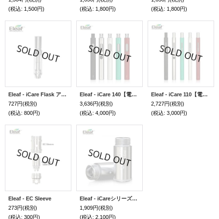
(税込
:
1,500円)
(税込
:
1,800円)
(税込
:
1,800円)
Eleaf - iCare Flask アトマイザー
Eleaf - iCare 140【電子タバコ／VAPEスターターキット】
Eleaf - iCare 110【電子タバコ／VAPEスターターキット】
727円
(税別)
3,636円
(税別)
2,727円
(税別)
(税込
:
800円)
(税込
:
4,000円)
(税込
:
3,000円)
Eleaf - EC Sleeve
Eleaf - iCareシリーズ／Aster Total用・交換コイル5個セット（IC・SC）
273円
(税別)
1,909円
(税別)
(税込
:
300円)
(税込
:
2,100円)