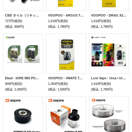
CBD オイル（リキッド）用アトマイザー 0.5ml ／ 0.8ml ／ 1.0ml 【まとめ買い割引あり】
VOOPOO - ARGUS Top Fill Cartridge V2（3個入り）
VOOPOO - DRAG X2 / DRAG S2 用 MTL POD 2個入り
727円
(税別)
1,618円
(税別)
1,618円
(税別)
(税込
:
800円)
(税込
:
1,780円)
(税込
:
1,780円)
Eleaf - IORE MIX POD イーリーフ イオレミックス 交換用ポッド（2個入り）
VOOPOO - VMATE Top Fill Cartridge（2個入り）
Lost Vape - Ursa / Ursa V2 / Ursa V3 POD（3個入り）
909円
(税別)
1,364円
(税別)
1,618円
(税別)
(税込
:
1,000円)
(税込
:
1,500円)
(税込
:
1,780円)