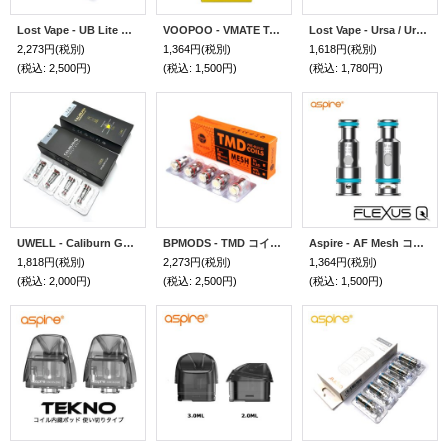
Lost Vape - UB Lite コイル（5個入り）
VOOPOO - VMATE Top Fill Cartridge（2個入り）
Lost Vape - Ursa / Ursa V2 / Ursa V3 POD（3個入り）
2,273円
(税別)
1,364円
(税別)
1,618円
(税別)
(税込
:
2,500円)
(税込
:
1,500円)
(税込
:
1,780円)
UWELL - Caliburn G／G2 コイル （4個入り）
BPMODS - TMD コイル （5個入り） 【BPMODS - Light Saber 用】
Aspire - AF Mesh コイル （5個入り） 【Aspire - Flexus シリーズ ／ Riil X 用】
1,818円
(税別)
2,273円
(税別)
1,364円
(税別)
(税込
:
2,000円)
(税込
:
2,500円)
(税込
:
1,500円)