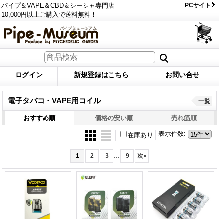
パイプ＆VAPE＆CBD＆シーシャ専門店
PCサイト
10,000円以上ご購入で送料無料！
ログイン
新規登録はこちら
お問い合せ
電子タバコ・VAPE用コイル
一覧
おすすめ順
価格の安い順
売れ筋順
表示件数
:
在庫あり
...
1
2
3
9
次
»