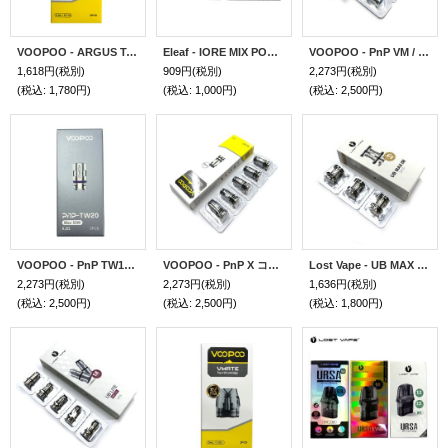
VOOPOO - ARGUS Top Fill Cartridge V2（3個入り）
Eleaf - IORE MIX POD イーリーフ イオレミックス 交換用ポッド（2個入り）
VOOPOO - PnP VM / TM /TR コイル（5個入り）
1,618円
(税別)
909円
(税別)
2,273円
(税別)
(税込
:
1,780円)
(税込
:
1,000円)
(税込
:
2,500円)
VOOPOO - PnP TW15/20/30 コイル（5個入り）
VOOPOO - PnP X コイル（5個入り）
Lost Vape - UB MAX コイル（3個入り）
2,273円
(税別)
2,273円
(税別)
1,636円
(税別)
(税込
:
2,500円)
(税込
:
2,500円)
(税込
:
1,800円)