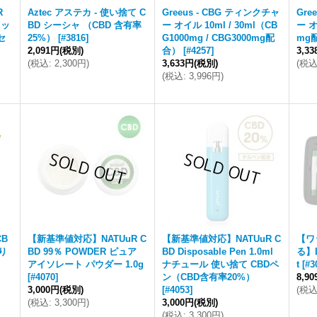
R
Aztec アステカ - 使い捨て C
Greeus - CBG ティンクチャ
Gre
キッ
BD シーシャ （CBD 含有率
ー オイル 10ml / 30ml（CB
ー オ
セ
25%）
[
#3816
]
G1000mg / CBG3000mg配
mg
2,091円
(税別)
合）
[
#4257
]
3,3
(
税込
:
2,300円
)
3,633円
(税別)
(
税
(
税込
:
3,996円
)
CB
【新基準値対応】NATUuR C
【新基準値対応】NATUuR C
【ワ
入り
BD 99％ POWDER ピュア
BD Disposable Pen 1.0ml
る】LT
アイソレート パウダー 1.0g
ナチュール 使い捨て CBDペ
t
[
#3
[
#4070
]
ン（CBD含有率20%）
8,9
3,000円
(税別)
[
#4053
]
(
税
(
税込
:
3,300円
)
3,000円
(税別)
(
税込
:
3,300円
)