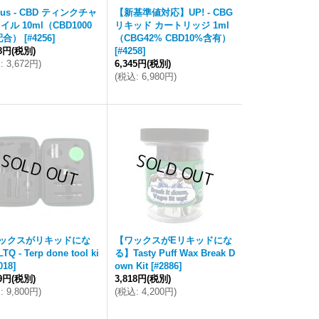
eus - CBD ティンクチャ
【新基準値対応】UP! - CBG
イル 10ml（CBD1000
リキッド カートリッジ 1ml
配合）
[
#4256
]
（CBG42% CBD10%含有）
38円
(税別)
[
#4258
]
込
:
3,672円
)
6,345円
(税別)
(
税込
:
6,980円
)
ックスがリキッドにな
【ワックスがEリキッドにな
Q - Terp done tool ki
る】Tasty Puff Wax Break D
018
]
own Kit
[
#2886
]
09円
(税別)
3,818円
(税別)
込
:
9,800円
)
(
税込
:
4,200円
)