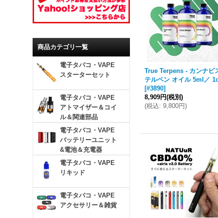
商品カテゴリ一覧
電子タバコ・VAPE
True Terpens - カンナビ
スターターセット
テルペン オイル 5ml／ 1
[
#3890
]
8,909円
(税別)
電子タバコ・VAPE
(
税込
:
9,800円
)
アトマイザー＆コイ
ル＆関連部品
電子タバコ・VAPE
バッテリーユニット
&電池＆充電器
電子タバコ・VAPE
リキッド
電子タバコ・VAPE
アクセサリー＆雑貨