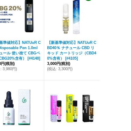
基準値対応】NATUuR C
【新基準値対応】NATUuR C
isposable Pen 1.0ml
BD40％ ナチュール CBD リ
ュール 使い捨て CBGペ
キッド カートリッジ（CBD4
CBG20%含有）
[
#4148
]
0%含有）
[
#4105
]
18円
(税別)
3,000円
(税別)
込
:
3,980円
)
(
税込
:
3,300円
)