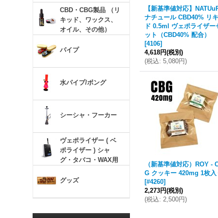
【新基準値対応】NATUu
CBD・CBG製品 （リ
ナチュール CBD40% リ
キッド、ワックス、
ド 0.5ml ヴェポライザー
オイル、その他）
ット（CBD40% 配合）
[
4106
]
パイプ
4,618円
(税別)
(
税込
:
5,080円
)
水パイプ/ボング
シーシャ・フーカー
ヴェポライザー ( ベ
ポライザー ) シャ
グ・タバコ・WAX用
（新基準値対応）ROY - 
G クッキー 420mg 1枚
グッズ
[
#4260
]
2,273円
(税別)
(
税込
:
2,500円
)