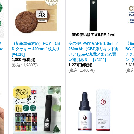
ス
（新基準値対応）ROY - CB
空の使い捨てVAPE 1.0ml ／
【新
oz
D クッキー 420mg 1枚入り
280mAh（CBD系リキッド向
BG D
[
#4310
]
け／Type-C充電／まとめ買
ナチ
1,800円
(税別)
い割引あり）
[
#4244
]
ン（
(
税込
:
1,980円
)
1,273円
(税別)
3,6
(
税込
:
1,400円
)
(
税