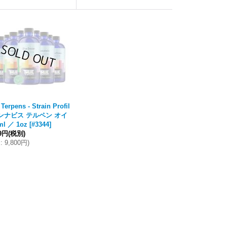
 Terpens - Strain Profil
カンナビス テルペン オイ
ml ／ 1oz
[
#3344
]
09円
(税別)
込
:
9,800円
)