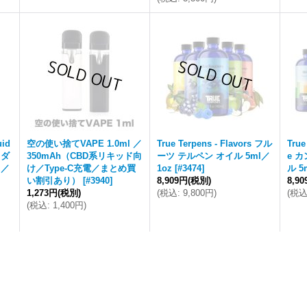
uid
空の使い捨てVAPE 1.0ml ／
True Terpens - Flavors フル
True
キダ
350mAh（CBD系リキッド向
ーツ テルペン オイル 5ml／
e 
z／
け／Type-C充電／まとめ買
1oz
[
#3474
]
ル 5
い割引あり）
[
#3940
]
8,909円
(税別)
8,9
1,273円
(税別)
(
税込
:
9,800円
)
(
税
(
税込
:
1,400円
)