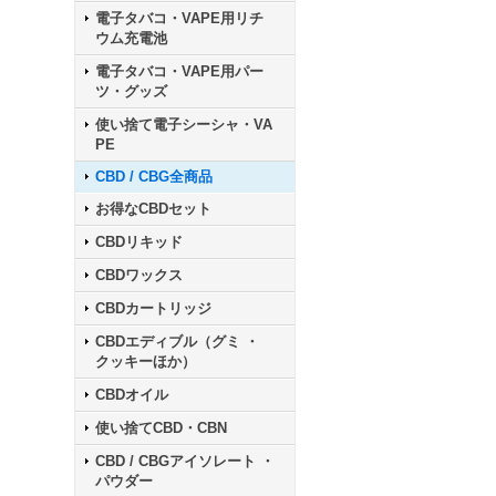
電子タバコ・VAPE用リチ
ウム充電池
電子タバコ・VAPE用パー
ツ・グッズ
使い捨て電子シーシャ・VA
PE
CBD / CBG全商品
お得なCBDセット
CBDリキッド
CBDワックス
CBDカートリッジ
CBDエディブル（グミ ・
クッキーほか）
CBDオイル
使い捨てCBD・CBN
CBD / CBGアイソレート ・
パウダー