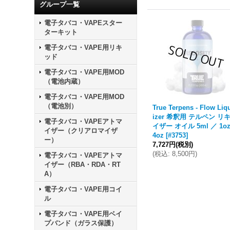
グループ一覧
電子タバコ・VAPEスター
ターキット
電子タバコ・VAPE用リキ
ッド
電子タバコ・VAPE用MOD
（電池内蔵）
電子タバコ・VAPE用MOD
（電池別）
True Terpens - Flow Liq
izer 希釈用 テルペン リ
電子タバコ・VAPEアトマ
イザー オイル 5ml ／ 1o
イザー（クリアロマイザ
4oz
[
#3753
]
ー）
7,727円
(税別)
(
税込
:
8,500円
)
電子タバコ・VAPEアトマ
イザー（RBA・RDA・RT
A）
電子タバコ・VAPE用コイ
ル
電子タバコ・VAPE用ベイ
プバンド（ガラス保護）