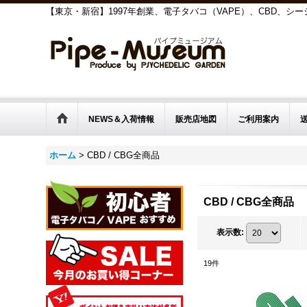
【東京・新宿】1997年創業、電子タバコ（VAPE）、CBD、
NEWS＆入荷情報
販売店地図
ご利用案内
ホーム
>
CBD / CBG全商品
CBD / CBG全商品
表示数
:
19
件