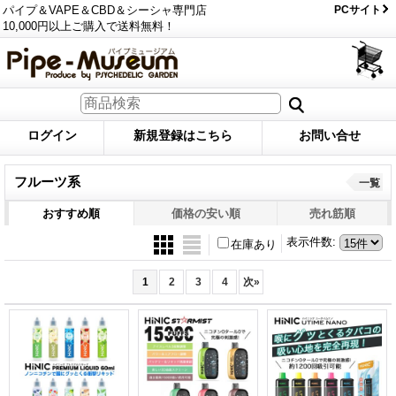
パイプ＆VAPE＆CBD＆シーシャ専門店
PCサイト
10,000円以上ご購入で送料無料！
ログイン
新規登録はこちら
お問い合せ
フルーツ系
一覧
おすすめ順
価格の安い順
売れ筋順
表示件数
:
在庫あり
1
2
3
4
次
»