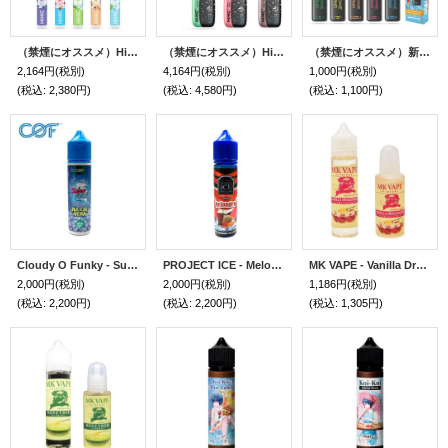
（禁煙にオススメ）HiLIQ - HiNIC LIQUID 60ml 喉にガツンとくるVAPE・電子タバコ・電子シーシャ用リキッド
（禁煙にオススメ）HiNIC STARMISTハイニックスターミスト（喉にガツンとくる使い捨てVAPE・電子シーシャ）
（禁煙にオススメ）新味登場！HiLIQ - HiNIC UTIME NANO 喉にガツンとくる使い捨てVAPE・電子シーシャ
2,164円
(税別)
4,164円
(税別)
1,000円
(税別)
(税込
:
2,380円)
(税込
:
4,580円)
(税込
:
1,100円)
Cloudy O Funky - Super Cool ALOE VERA（メンソール＆アロエベラ）60ml
PROJECT ICE - Melomdew （メロンデュー & メンソール） 60ml
MK VAPE - Vanilla Dragonium バニラ＆ドラゴンフルーツ 20ml／60ml【VAPE・電子タバコ・電子シーシャ用リキッド】
2,000円
(税別)
2,000円
(税別)
1,186円
(税別)
(税込
:
2,200円)
(税込
:
2,200円)
(税込
:
1,305円)