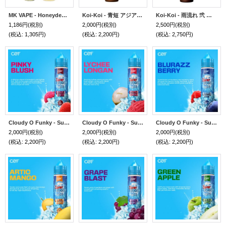
MK VAPE - Honeydew バニラ＆ハニーデュー 20ml／60ml【VAPE・電子タバコ・電子シーシャ用リキッド】
Koi-Koi - 青短 アジアンフルーツティー 60ml【VAPE・電子タバコ・電子シーシャ用リキッド】
Koi-Koi - 雨流れ 弐 いちごミルク 60ml【VAPE・電子タバコ・電子シーシャ用リキッド】
1,186円
(税別)
2,000円
(税別)
2,500円
(税別)
(税込
:
1,305円)
(税込
:
2,200円)
(税込
:
2,750円)
Cloudy O Funky - Super Cool Pinky Blush（メンソール＆ライチ＆ストロベリー） 60ml
Cloudy O Funky - Super Cool Lychee Longan（メンソール＆ライチ&ロンガン） 60ml
Cloudy O Funky - Super Cool Blurazz Berry（メンソール＆ブルーベリー&ラズベリー） 60ml
2,000円
(税別)
2,000円
(税別)
2,000円
(税別)
(税込
:
2,200円)
(税込
:
2,200円)
(税込
:
2,200円)