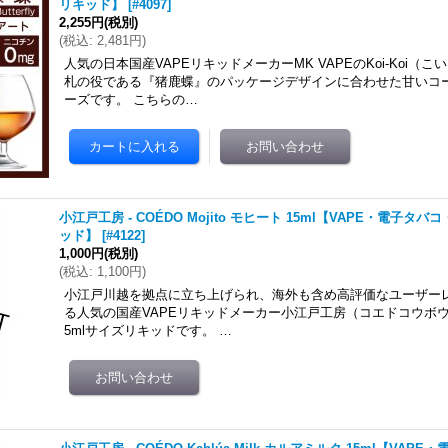
リキッド】
[
#4097
]
2,255円
(税別)
(
税込
:
2,481円
)
人気の日本国産VAPEリキッドメーカーMK VAPEのKoi-Koi（
札の役である『猪鹿蝶』のパッケージデザインに合わせた甘いコ
ーズです。 こちらの…
小江戸工房 - COÉDO Mojito モヒート 15ml【VAPE・電子
ッド】
[
#4122
]
1,000円
(税別)
(
税込
:
1,100円
)
小江戸川越を拠点に立ち上げられ、海外も含め高評価なユーザー
る人気の国産VAPEリキッドメーカー小江戸工房（コエドコウボウ）のC
5mlサイズリキッドです。 …