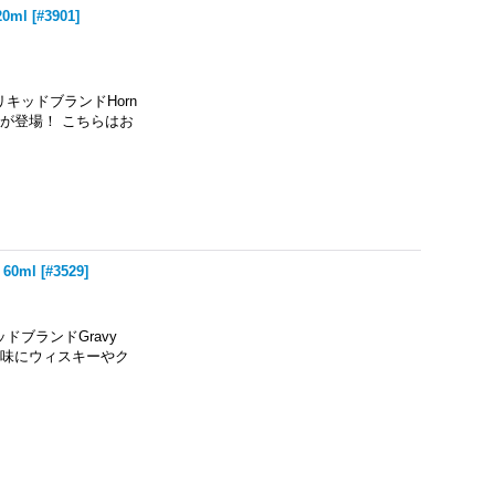
20ml
[
#3901
]
キッドブランドHorn
esが登場！ こちらはお
60ml
[
#3529
]
ドブランドGravy
の風味にウィスキーやク