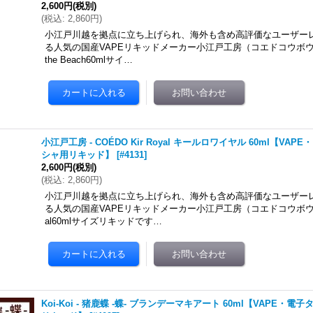
2,600円
(税別)
(
税込
:
2,860円
)
小江戸川越を拠点に立ち上げられ、海外も含め高評価なユーザー
る人気の国産VAPEリキッドメーカー小江戸工房（コエドコウボウ）のC
the Beach60mlサイ…
小江戸工房 - COÉDO Kir Royal キールロワイヤル 60ml【V
シャ用リキッド】
[
#4131
]
2,600円
(税別)
(
税込
:
2,860円
)
小江戸川越を拠点に立ち上げられ、海外も含め高評価なユーザー
る人気の国産VAPEリキッドメーカー小江戸工房（コエドコウボウ）のC
al60mlサイズリキッドです…
Koi-Koi - 猪鹿蝶 -蝶- ブランデーマキアート 60ml【VAPE