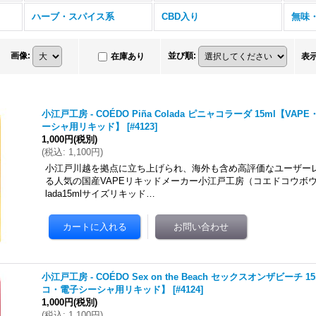
ハーブ・スパイス系
CBD入り
無味
画像
:
並び順
:
在庫あり
表
小江戸工房 - COÉDO Piña Colada ピニャコラーダ 15ml【V
ーシャ用リキッド】
[
#4123
]
1,000円
(税別)
(
税込
:
1,100円
)
小江戸川越を拠点に立ち上げられ、海外も含め高評価なユーザー
る人気の国産VAPEリキッドメーカー小江戸工房（コエドコウボウ）のC
lada15mlサイズリキッド…
小江戸工房 - COÉDO Sex on the Beach セックスオンザビーチ 
コ・電子シーシャ用リキッド】
[
#4124
]
1,000円
(税別)
(
税込
:
1,100円
)