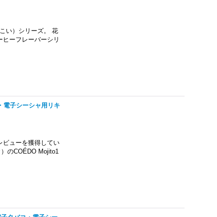
こいこい）シリーズ。 花
ーヒーフレーバーシリ
タバコ・電子シーシャ用リキ
レビューを獲得してい
OÉDO Mojito1