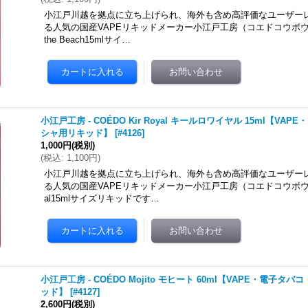
小江戸川越を拠点に立ち上げられ、海外も含め高評価なユーザー
る人気の国産VAPEリキッドメーカー小江戸工房（コエドコウボウ）のC
the Beach15mlサイ…
小江戸工房 - COÉDO Kir Royal キールロワイヤル 15ml【V
シャ用リキッド】
[
#4126
]
1,000円
(税別)
(
税込
:
1,100円
)
小江戸川越を拠点に立ち上げられ、海外も含め高評価なユーザー
る人気の国産VAPEリキッドメーカー小江戸工房（コエドコウボウ）のC
al15mlサイズリキッドです…
小江戸工房 - COÉDO Mojito モヒート 60ml【VAPE・電子
ッド】
[
#4127
]
2,600円
(税別)