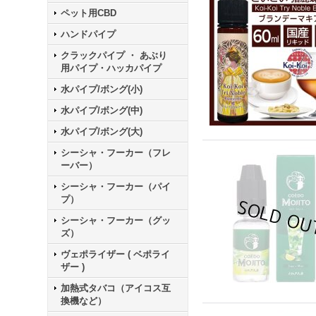
ペット用CBD
ハンドパイプ
クラックパイプ ・ あぶり
用パイプ・ハッカパイプ
水パイプ/ボング(小)
水パイプ/ボング(中)
水パイプ/ボング(大)
シーシャ・フーカー（フレ
ーバー）
シーシャ・フーカー（パイ
プ）
シーシャ・フーカー（グッ
ズ）
ヴェポライザー ( ベポライ
ザー )
加熱式タバコ（アイコス互
換機など）