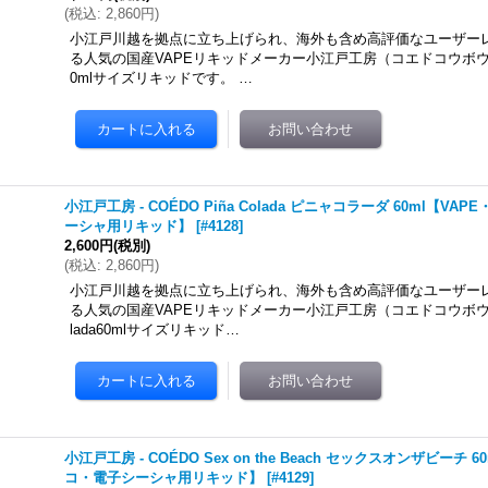
(
税込
:
2,860円
)
小江戸川越を拠点に立ち上げられ、海外も含め高評価なユーザー
る人気の国産VAPEリキッドメーカー小江戸工房（コエドコウボウ）のC
0mlサイズリキッドです。 …
小江戸工房 - COÉDO Piña Colada ピニャコラーダ 60ml【V
ーシャ用リキッド】
[
#4128
]
2,600円
(税別)
(
税込
:
2,860円
)
小江戸川越を拠点に立ち上げられ、海外も含め高評価なユーザー
る人気の国産VAPEリキッドメーカー小江戸工房（コエドコウボウ）のC
lada60mlサイズリキッド…
小江戸工房 - COÉDO Sex on the Beach セックスオンザビーチ 
コ・電子シーシャ用リキッド】
[
#4129
]