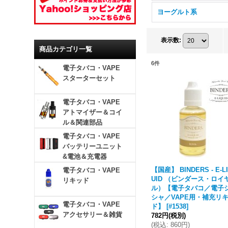
ヨーグルト系
表示数
:
商品カテゴリ一覧
6
件
電子タバコ・VAPE
スターターセット
電子タバコ・VAPE
アトマイザー＆コイ
ル＆関連部品
電子タバコ・VAPE
バッテリーユニット
&電池＆充電器
【国産】 BINDERS - E-L
電子タバコ・VAPE
UID （ビンダース・ロイ
リキッド
ル）【電子タバコ／電子
シャ／VAPE用・補充リ
電子タバコ・VAPE
ド】
[
#1538
]
アクセサリー＆雑貨
782円
(税別)
(
税込
:
860円
)