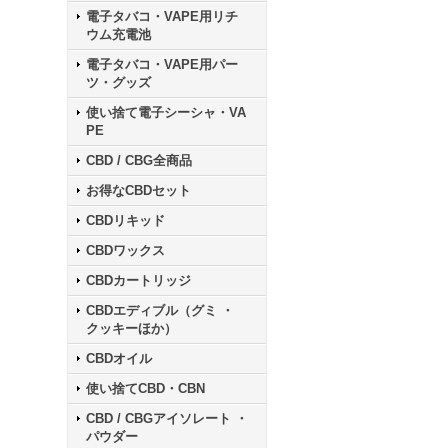
電子タバコ・VAPE用リチ
ウム充電池
電子タバコ・VAPE用パー
ツ・グッズ
使い捨て電子シーシャ・VA
PE
CBD / CBG全商品
お得なCBDセット
CBDリキッド
CBDワックス
CBDカートリッジ
CBDエディブル（グミ ・
クッキーほか）
CBDオイル
使い捨てCBD・CBN
CBD / CBGアイソレート ・
パウダー