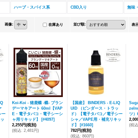
ハーブ・スパイス系
CBD入り
無味
画像
:
並び順
:
在庫あり
表
IQ
Koi-Koi - 猪鹿蝶 -蝶- ブラン
【国産】 BINDERS - E-LIQ
Suga
ヤ
デーマキアート 60ml【VAP
UID （ビンダース・トラッ
ze
シー
E・電子タバコ・電子シーシ
ド）【電子タバコ／電子シー
ツ）6
キッ
ャ用リキッド】
[
#4097
]
シャ／VAPE用・補充リキッ
2,0
2,255円
(税別)
ド】
[
#1660
]
(
税
(
税込
:
2,481円
)
782円
(税別)
(
税込
:
860円
)