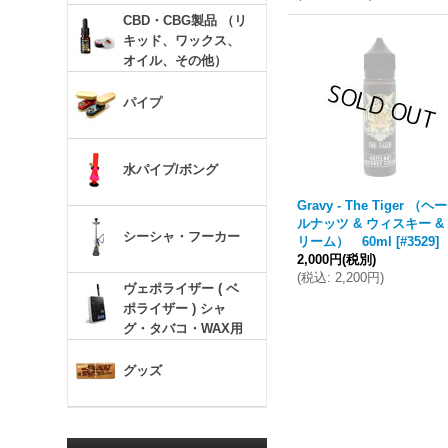
CBD・CBG製品 （リ
キッド、ワックス、
オイル、その他）
パイプ
水パイプ/ボング
Gravy - The Tiger （ヘ
ルナッツ & ウィスキー &
シーシャ・フーカー
リーム） 60ml
[
#3529
]
2,000円
(税別)
(
税込
:
2,200円
)
ヴェポライザー ( ベ
ポライザー ) シャ
グ・タバコ・WAX用
グッズ