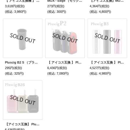
【 アイコス互換機 】 WEECKE - Switch (スイッチ）
MOX - Edge （モックスエッジ） 用シリコンキャップ
【アイコス互換】MOX - Edge（モックスエッジ）
3,618円
(税別)
273円
(税別)
4,364円
(税別)
(税込
:
3,980円)
(税込
:
300円)
(税込
:
4,800円)
Pluscig B2 S （プラスシグビーツーエス） 専用 ホルダーキャップ
【 アイコス互換 】 Pluscig P2 （プラスシグピーツー）
【 アイコス互換 】 Pluscig B3 （プラスシグビースリー）
295円
(税別)
6,436円
(税別)
4,527円
(税別)
(税込
:
325円)
(税込
:
7,080円)
(税込
:
4,980円)
【アイコス互換】 Pluscig B2 S （プラスシグビーツーエス）
6,436円
(税別)