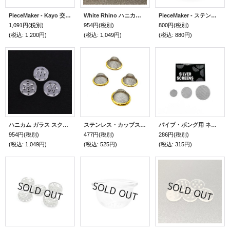
PieceMaker - Kayo 交換用ガラスボウル
White Rhino ハニカム セラミックスクリーン 5個入り
PieceMaker - ステンレスボウル／Karma・Kazili・Kali・Kirby
1,091円
(税別)
954円
(税別)
800円
(税別)
(税込
:
1,200円)
(税込
:
1,049円)
(税込
:
880円)
ハニカム ガラス スクリーン 5個入り
ステンレス・カップスクリーン(4個入り) 12mm／15mm
パイプ・ボング用 ネット スクリーン 5枚入り
954円
(税別)
477円
(税別)
286円
(税別)
(税込
:
1,049円)
(税込
:
525円)
(税込
:
315円)