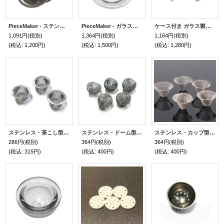
PieceMaker - ステンレスボウル／Konjurer・Kahuna
PieceMaker - ガラスボウル／Karma・Kazili・Kali・Kirby
ケース付き ガラス製スクリーン 10個入り
1,091円
(税別)
1,364円
(税別)
1,164円
(税別)
(税込
:
1,200円)
(税込
:
1,500円)
(税込
:
1,280円)
ステンレス・茶こし型スクリーン(3個入り)
ステンレス・ドーム型スクリーン(5個入り)
ステンレス・カップ型スクリーン(5個入り)
286円
(税別)
364円
(税別)
364円
(税別)
(税込
:
315円)
(税込
:
400円)
(税込
:
400円)