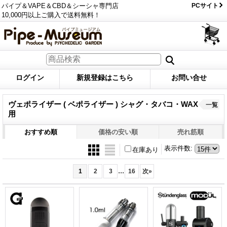
パイプ＆VAPE＆CBD＆シーシャ専門店
PCサイト
10,000円以上ご購入で送料無料！
ログイン
新規登録はこちら
お問い合せ
ヴェポライザー ( ベポライザー ) シャグ・タバコ・WAX
一覧
用
おすすめ順
価格の安い順
売れ筋順
表示件数
:
在庫あり
...
1
2
3
16
次
»