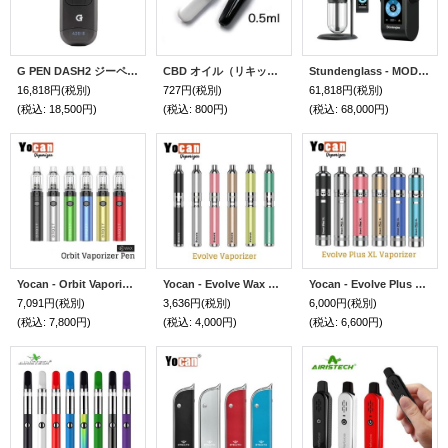
G PEN DASH2 ジーペンダッシュ2 ベポライザー（シャグ・タバコ・ドライハーブ用 ヴェポライザー）
CBD オイル（リキッド）用アトマイザー 0.5ml ／ 0.8ml ／ 1.0ml 【まとめ買い割引あり】
Stundenglass - MODUL グラビティボング用 ヴェポライザー （ワックス／ドライハーブ）
16,818円
(税別)
727円
(税別)
61,818円
(税別)
(税込
:
18,500円)
(税込
:
800円)
(税込
:
68,000円)
Yocan - Orbit Vaporizer Pen （ワックス用 ベポライザー）
Yocan - Evolve Wax Vaporizer【ワックス用ベポライザー】
Yocan - Evolve Plus XL 【ワックス用ベポライザー】
7,091円
(税別)
3,636円
(税別)
6,000円
(税別)
(税込
:
7,800円)
(税込
:
4,000円)
(税込
:
6,600円)