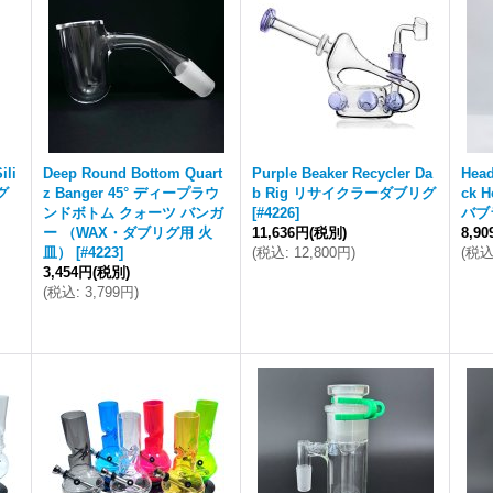
ili
Deep Round Bottom Quart
Purple Beaker Recycler Da
Head
グ
z Banger 45° ディープラウ
b Rig リサイクラーダブリグ
ck 
ンドボトム クォーツ バンガ
[
#4226
]
バブ
ー （WAX・ダブリグ用 火
11,636円
(税別)
8,9
皿）
[
#4223
]
(
税込
:
12,800円
)
(
税
3,454円
(税別)
(
税込
:
3,799円
)