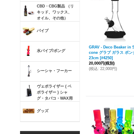
CBD・CBG製品 （リ
キッド、ワックス、
オイル、その他）
パイプ
GRAV - Deco Beaker in S
水パイプ/ボング
cone グラブ ガラス ボン
23cm
[
#4250
]
20,000円
(税別)
(
税込
:
22,000円
)
シーシャ・フーカー
ヴェポライザー ( ベ
ポライザー ) シャ
グ・タバコ・WAX用
グッズ