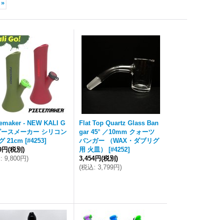
»
emaker - NEW KALI G
Flat Top Quartz Glass Ban
 ピースメーカー シリコン
gar 45° ／10mm クォーツ
 21cm
[
#4253
]
バンガー （WAX・ダブリグ
09円
(税別)
用 火皿）
[
#4252
]
込
:
9,800円
)
3,454円
(税別)
(
税込
:
3,799円
)