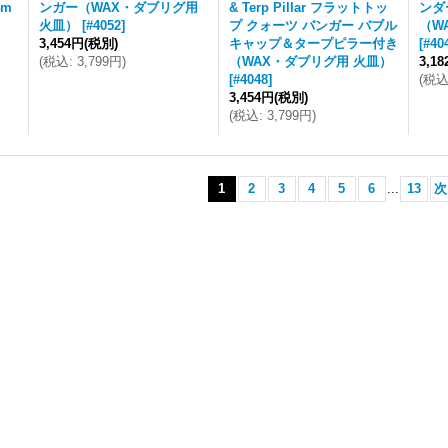
4m
ンガー（WAX・ダブリグ用
& Terp Pillar フラットトッ
ンダ
火皿）
[
#4052
]
プ クォーツ バンガー バブル
（W
3,454円
(税別)
キャップ＆タープピラー付き
[
#40
(
税込
:
3,799円
)
（WAX・ダブリグ用 火皿）
3,1
[
#4048
]
(
税
3,454円
(税別)
(
税込
:
3,799円
)
1
2
3
4
5
6
...
13
次