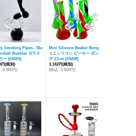
y Smoking Pipes - Bla
Mini Silicone Beaker Bong
Hookah Bubbler ガラス
ミニシリコン ビーカー ボン
ラー
[
#4224
]
グ 17cm
[
#4208
]
09円
(税別)
3,182円
(税別)
込
:
9,800円
)
(
税込
:
3,500円
)