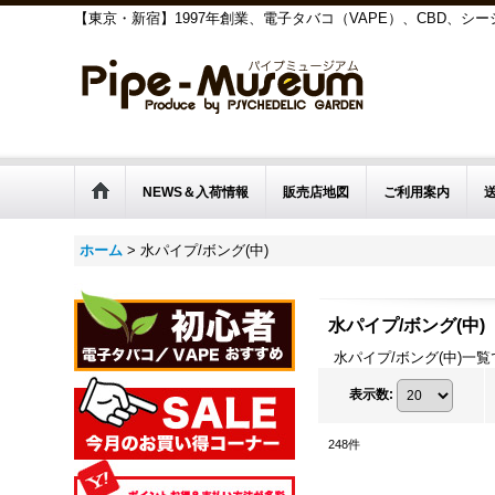
【東京・新宿】1997年創業、電子タバコ（VAPE）、CBD、
NEWS＆入荷情報
販売店地図
ご利用案内
ホーム
>
水パイプ/ボング(中)
水パイプ/ボング(中)
水パイプ/ボング(中)
表示数
:
248
件