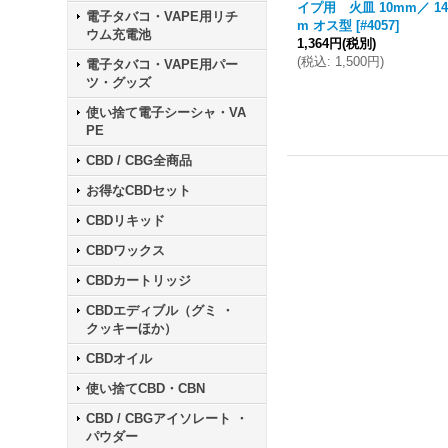
イプ用 火皿 10mm／ 1
電子タバコ・VAPE用リチ
m オス型
[
#4057
]
ウム充電池
1,364円
(税別)
(
税込
:
1,500円
)
電子タバコ・VAPE用パー
ツ・グッズ
使い捨て電子シーシャ・VA
PE
CBD / CBG全商品
お得なCBDセット
CBDリキッド
CBDワックス
CBDカートリッジ
CBDエディブル（グミ ・
クッキーほか）
CBDオイル
使い捨てCBD・CBN
CBD / CBGアイソレート ・
パウダー