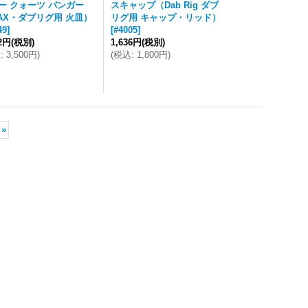
ー クォーツ バンガー
スキャップ（Dab Rig ダブ
AX・ダブリグ用 火皿）
リグ用 キャップ・リッド）
49
]
[
#4005
]
82円
(税別)
1,636円
(税別)
込
:
3,500円
)
(
税込
:
1,800円
)
»