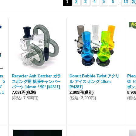
1
2
3
4
5
6
...
13
次
us
Recycler Ash Catcher ガラ
Donut Bubble Twist アクリ
Piec
 5
スボング用 拡張チャンバー
ル アイス ボング 19cm
O!
プ
パーツ 14mm / 90°
[
#4311
]
[
#4281
]
ボング
 1
7,091円
(税別)
2,909円
(税別)
8,9
(
税込
:
7,800円
)
(
税込
:
3,200円
)
(
税