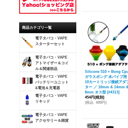
商品カテゴリ一覧
電子タバコ・VAPE
スターターセット
電子タバコ・VAPE
アトマイザー＆コイ
ル＆関連部品
Silicone 510 + Bong Cp
電子タバコ・VAPE
ガラスボング 水パイプ用
10カートリッジ接続アダ
バッテリーユニット
ター ／ 10mm & 14mm &
&電池＆充電器
8mm オス型
[
#4313
]
電子タバコ・VAPE
454円
(税別)
リキッド
(
税込
:
499円
)
電子タバコ・VAPE
アクセサリー＆雑貨