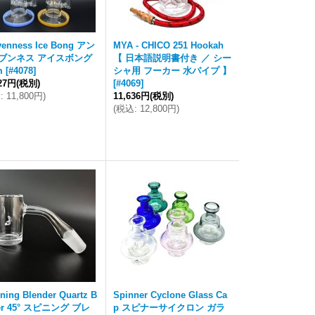
venness Ice Bong アン
MYA - CHICO 251 Hookah
ブンネス アイスボング
【 日本語説明書付き ／ シー
m
[
#4078
]
シャ用 フーカー 水パイプ 】
727円
(税別)
[
#4069
]
込
:
11,800円
)
11,636円
(税別)
(
税込
:
12,800円
)
ning Blender Quartz B
Spinner Cyclone Glass Ca
er 45° スピニング ブレ
p スピナーサイクロン ガラ