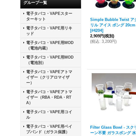
グループ一覧
電子タバコ・VAPEスター
ターキット
Simple Bubble Twist 
リル アイス ボング 20cm
電子タバコ・VAPE用リキ
[
#4204
]
ッド
2,909円
(税別)
(
税込
:
3,200円
)
電子タバコ・VAPE用MOD
（電池内蔵）
電子タバコ・VAPE用MOD
（電池別）
電子タバコ・VAPEアトマ
イザー（クリアロマイザ
ー）
電子タバコ・VAPEアトマ
イザー（RBA・RDA・RT
A）
電子タバコ・VAPE用コイ
ル
電子タバコ・VAPE用ベイ
Filter Glass Bowl - スク
プバンド（ガラス保護）
ーン不要 ガラスボング 