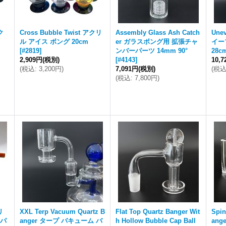
アク
Cross Bubble Twist アクリ
Assembly Glass Ash Catch
Une
ル アイス ボング 20cm
er ガラスボング用 拡張チャ
イー
[
#2819
]
ンバーパーツ 14mm 90°
28c
2,909円
(税別)
[
#4143
]
10,
(
税込
:
3,200円
)
7,091円
(税別)
(
税
(
税込
:
7,800円
)
リ
XXL Terp Vacuum Quartz B
Flat Top Quartz Banger Wit
Spin
水パ
anger タープ バキューム バ
h Hollow Bubble Cap Ball
ang