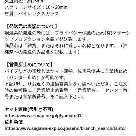
火皿内径：約15mm
スクリーンサイズ：10〜20mm
材質：パイレックスガラス
【発送元の表記について】
喫煙具類発送の際には、プライバシー保護のため(有)マザーシ
ッププロダクション名義で発送致します。
商品名は「雑貨」またはそれに近しい名称となります。（沖
縄県への発送のみ品名を記載します）
【営業所止めについて】
パイプなどの喫煙具はヤマト運輸、佐川急便共に営業所止め
（センター止め）が可能です。
下記URLよりお近くの運輸営業所をお調べいただき、ご注文
時の備考欄に「営業所止め希望」「営業所名」「センター番
号または営業所番号」をご記入下さい。
ヤマト運輸(代引き不可)
https://www.e-map.ne.jp/p/yamato01/
佐川急便
https://www.sagawa-exp.co.jp/send/branch_search/tanto/