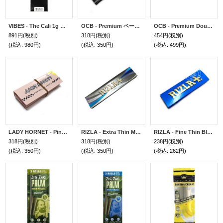
VIBES - The Cali 1g Ultra Thin 3本入り バイブス キングサイズ ローズ プレロール 太巻き 極薄
OCB - Premium ペーパー 巻紙 レギュラーサイズ 70mm
OCB - Premium Double ダブル ペーパー 巻紙 レギュラーサイズ 70mm
891円
(税別)
318円
(税別)
454円
(税別)
(税込
:
980円)
(税込
:
350円)
(税込
:
499円)
LADY HORNET - Pink Rolling Papers ペーパー 巻紙 1 1/4サイズ &フィルターチップ 76mm
RIZLA - Extra Thin Micron キングサイズ スリム ペーパー 巻紙 108mm
RIZLA - Fine Thin Blue シングルサイズ ペーパー 巻紙 70mm
318円
(税別)
318円
(税別)
238円
(税別)
(税込
:
350円)
(税込
:
350円)
(税込
:
262円)