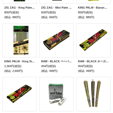
ZIG ZAG - King Palm Rolls Natural ジグザグ キングパームロール ナチュラル 2本入り
ZIG ZAG - Mini Palm Rolls Blueberry ジグザグ ミニパームロール ブルーベリー風味 2本入り
KING PALM - Banana Cream Pre-Rolled ナチュラルリーフラップ 2本入り
800円
(税別)
600円
(税別)
800円
(税別)
(税込
:
880円)
(税込
:
660円)
(税込
:
880円)
KING PALM - King Size Natural Pre-Rolled ナチュラルリーフラップ 5本入り
RAW - BLACK ペーパー1 1/4サイズ &フィルターチップ 76mm
RAW - BLACK オーガニックヘンプ ペーパー キングサイズ スリム 108mm
2,364円
(税別)
454円
(税別)
454円
(税別)
(税込
:
2,600円)
(税込
:
499円)
(税込
:
499円)