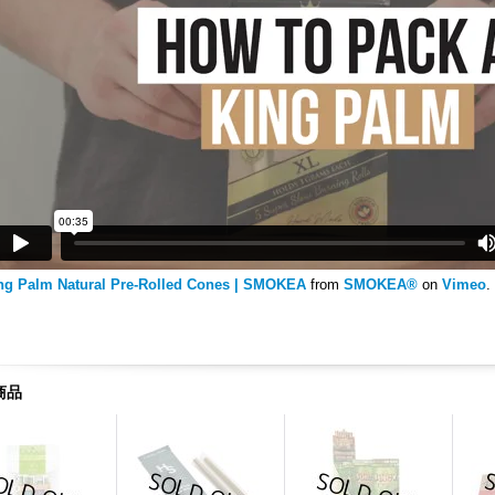
ng Palm Natural Pre-Rolled Cones | SMOKEA
from
SMOKEA®
on
Vimeo
.
商品