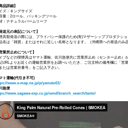
商品詳細】
イズ：キングサイズ
容量：2ロール、パッキングツール
材：ナチュラルパームリーフ
発送元の表記について】
煙具類発送の際には、プライバシー保護のため(有)マザーシッププロダクシ
品名は「雑貨」またはそれに近しい名称となります。（沖縄県への発送のみ
営業所止めについて】
イプなどの喫煙具はヤマト運輸、佐川急便共に営業所止め（センター止め）
記URLよりお近くの運輸営業所をお調べいただき、ご注文時の備考欄に「営
または営業所番号」をご記入下さい。
マト運輸(代引き不可)
tps://www.e-map.ne.jp/p/yamato01/
川急便
tps://www.sagawa-exp.co.jp/send/branch_search/tanto/