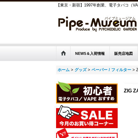
【東京・新宿】1997年創業、電子タバコ（V
NEWS＆入荷情報
販売店地図
ホーム
>
グッズ
>
ペーパー / フィルター
>
ZIG 