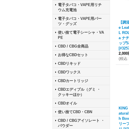
電子タバコ・VAPE用リチ
ウム充電池
電子タバコ・VAPE用パー
【調湿
ツ・グッズ
e Lea
使い捨て電子シーシャ・VA
L ROL
PE
a ナ
ップ
CBD / CBG全商品
[
#325
2,00
お得なCBDセット
(
税込
:
CBDリキッド
CBDワックス
CBDカートリッジ
CBDエディブル（グミ ・
クッキーほか）
CBDオイル
KING 
使い捨てCBD・CBN
atural
h B
CBD / CBGアイソレート ・
リーフ
パウダー
り
[
#3