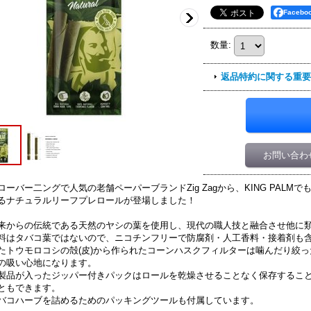
Faceb
数量
:
返品特約に関する重要
お問い合わ
ローバー二ングで人気の老舗ペーパーブランドZig Zagから、KING PAL
るナチュラルリーフプレロールが登場しました！
来からの伝統である天然のヤシの葉を使用し、現代の職人技と融合させ他に
料はタバコ葉ではないので、ニコチンフリーで防腐剤・人工香料・接着剤も
たトウモロコシの殻(皮)から作られたコーンハスクフィルターは噛んだり絞
の吸い心地になります。
製品が入ったジッパー付きパックはロールを乾燥させることなく保存するこ
ともできます。
バコハーブを詰めるためのパッキングツールも付属しています。