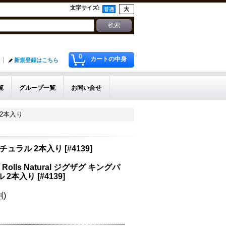
文字サイズ
:
0
カートの中身
新規登録はこちら
覧
グループ一覧
お問い合せ
ル 2本入り
ル ナチュラル 2本入り
[
#4139
]
alm Rolls Natural ジグザグ キングパ
 2本入り
[
#4139
]
別)