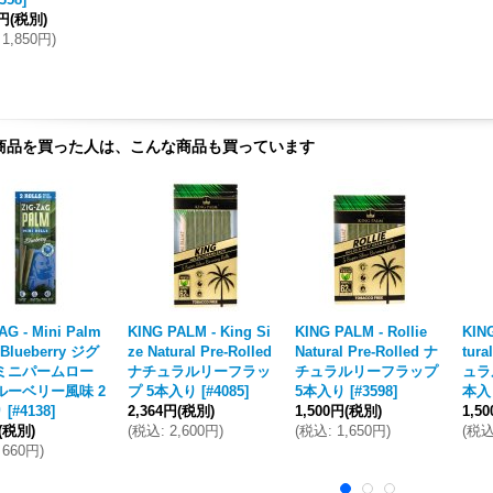
2円
(税別)
1,850円
)
商品を買った人は、こんな商品も買っています
AG - Mini Palm
KING PALM - King Si
KING PALM - Rollie
KING
 Blueberry ジグ
ze Natural Pre-Rolled
Natural Pre-Rolled ナ
tura
 ミニパームロー
ナチュラルリーフラッ
チュラルリーフラップ
ュラ
ルーベリー風味 2
プ 5本入り
[
#4085
]
5本入り
[
#3598
]
本入
り
[
#4138
]
2,364円
(税別)
1,500円
(税別)
1,5
(税別)
(
税込
:
2,600円
)
(
税込
:
1,650円
)
(
税
660円
)