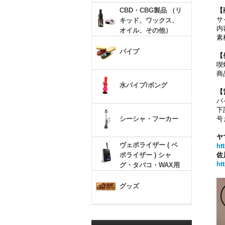
CBD・CBG製品 （リ
【
サ
キッド、ワックス、
内
オイル、その他）
素
パイプ
【
喫
商
水パイプ/ボング
【
パ
下
シーシャ・フーカー
号
ヤ
ヴェポライザー ( ベ
ht
ポライザー ) シャ
佐
ht
グ・タバコ・WAX用
グッズ