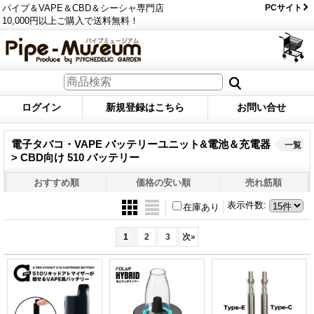
パイプ＆VAPE＆CBD＆シーシャ専門店
PCサイト
10,000円以上ご購入で送料無料！
ログイン
新規登録はこちら
お問い合せ
電子タバコ・VAPE バッテリーユニット&電池＆充電器
一覧
> CBD向け 510 バッテリー
おすすめ順
価格の安い順
売れ筋順
表示件数
:
在庫あり
1
2
3
次
»