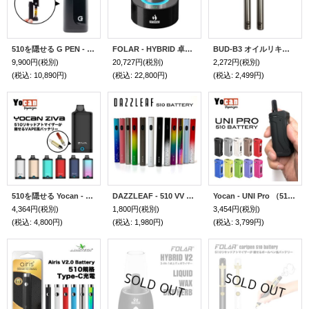
510を隠せる G PEN - HYDOUT 510 CARTRIDGE BATTERY （510規格 ／ CBD系カートリッジ バッテリー ヴェポライザー ／ Type-C充電）
FOLAR - HYBRID 卓上ヴェポライザー （510規格／CBD系リキッドカートリッジ ＆ ワックス兼用）
BUD-B3 オイルリキッド・ベポライザー（ボタン無し・オートパフ）
9,900円
(税別)
20,727円
(税別)
2,272円
(税別)
(税込
:
10,890円)
(税込
:
22,800円)
(税込
:
2,499円)
510を隠せる Yocan - ZIVA ヨーキャン ジーバ （510規格 ／ CBD系カートリッジ バッテリー ヴェポライザー ／ Type-C充電）
DAZZLEAF - 510 VV バッテリー （510規格 ／ 2.4V〜4.2V ）
Yocan - UNI Pro （510規格 CBD カートリッジ バッテリー ヴェポライザー）
4,364円
(税別)
1,800円
(税別)
3,454円
(税別)
(税込
:
4,800円)
(税込
:
1,980円)
(税込
:
3,799円)