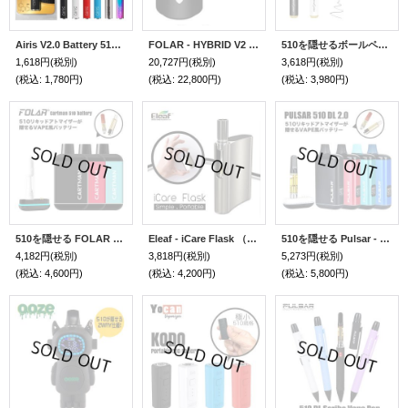
Airis V2.0 Battery 510 バッテリー 【510規格／Type-C充電／CBD系アトマイザー向け】
FOLAR - HYBRID V2 3in1 卓上ヴェポライザー （510規格／CBD系リキッドカートリッジ ＆ ワックス ＆ ドライハーブ兼用）
510を隠せるボールペン型 FOLAR - Cartpen 510 Battery （510規格 ／ CBD系カートリッジ バッテリー ヴェポライザー ／ Type-C充電）
1,618円
(税別)
20,727円
(税別)
3,618円
(税別)
(税込
:
1,780円)
(税込
:
22,800円)
(税込
:
3,980円)
510を隠せる FOLAR - Cartman 510 Battery （510規格 ／ CBD系カートリッジ バッテリー ヴェポライザー ／ Type-C充電）
Eleaf - iCare Flask （ボタン無し・オートパフ ／ 510規格 ／ CBD系ヴェポライザー）
510を隠せる Pulsar - 510 DL 2.0 （510規格 ／ CBD系カートリッジ バッテリー ヴェポライザー ／ Type-C充電）
4,182円
(税別)
3,818円
(税別)
5,273円
(税別)
(税込
:
4,600円)
(税込
:
4,200円)
(税込
:
5,800円)