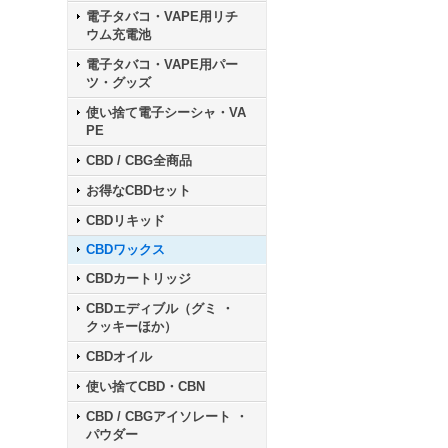
電子タバコ・VAPE用リチ
ウム充電池
電子タバコ・VAPE用パー
ツ・グッズ
使い捨て電子シーシャ・VA
PE
CBD / CBG全商品
お得なCBDセット
CBDリキッド
CBDワックス
CBDカートリッジ
CBDエディブル（グミ ・
クッキーほか）
CBDオイル
使い捨てCBD・CBN
CBD / CBGアイソレート ・
パウダー