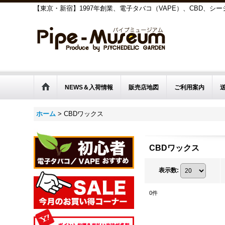
【東京・新宿】1997年創業、電子タバコ（VAPE）、CBD、
NEWS＆入荷情報
販売店地図
ご利用案内
ホーム
>
CBDワックス
CBDワックス
表示数
:
0
件