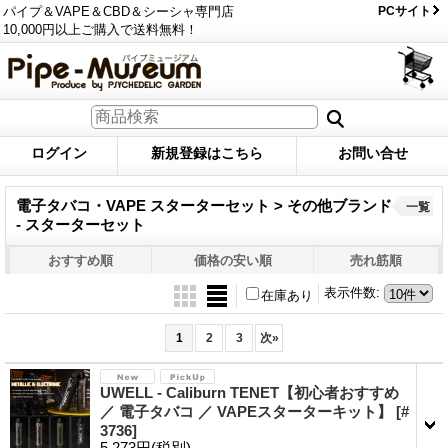
パイプ＆VAPE＆CBD＆シーシャ専門店
PCサイト
10,000円以上ご購入で送料無料！
ログイン
新規登録はこちら
お問い合せ
電子タバコ・VAPE スターターセット > その他ブランド
一覧
- スターターセット
おすすめ順
価格の安い順
売れ筋順
表示件数
:
在庫あり
1
2
3
次
»
UWELL - Caliburn TENET【初心者おすすめ
／ 電子タバコ ／ VAPEスターターキット】
[#
3736]
5,273円
(税別)