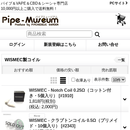
パイプ＆VAPE＆CBD＆シーシャ専門店
PCサイト
10,000円以上ご購入で送料無料！
ログイン
新規登録はこちら
お問い合せ
WISMEC製コイル
一覧
おすすめ順
価格の安い順
売れ筋順
表示件数
:
在庫あり
WISMEC - Notch Coil 0.25Ω（コットン付
き・5個入り）
[#1910]
1,818円
(税別)
(税込
:
2,000円)
WISMEC - クラプトンコイル 0.5Ω（プリメイ
ド・10個入り）
[#2343]