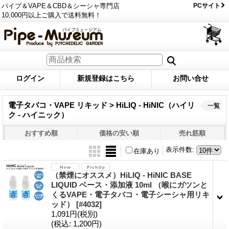
パイプ＆VAPE＆CBD＆シーシャ専門店
PCサイト
10,000円以上ご購入で送料無料！
ログイン
新規登録はこちら
お問い合せ
電子タバコ・VAPE リキッド > HiLIQ - HiNIC（ハイリ
一覧
ク - ハイニック）
おすすめ順
価格の安い順
売れ筋順
表示件数
:
在庫あり
（禁煙にオススメ）HiLIQ - HiNIC BASE
LIQUID ベース・添加液 10ml （喉にガツンと
くるVAPE・電子タバコ・電子シーシャ用リキ
ッド）
[#4032]
1,091円
(税別)
(税込
:
1,200円)