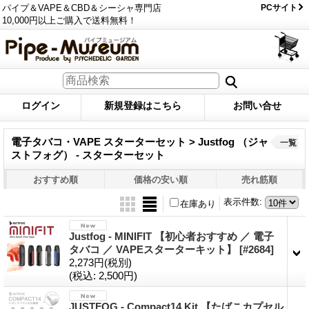
パイプ＆VAPE＆CBD＆シーシャ専門店
PCサイト
10,000円以上ご購入で送料無料！
ログイン
新規登録はこちら
お問い合せ
電子タバコ・VAPE スターターセット > Justfog （ジャ
一覧
ストフォグ） - スターターセット
おすすめ順
価格の安い順
売れ筋順
表示件数
:
在庫あり
Justfog - MINIFIT 【初心者おすすめ ／ 電子
タバコ ／ VAPEスターターキット】
[#2684]
2,273円
(税別)
(税込
:
2,500円)
JUSTFOG - Compact14 Kit 【たばこカプセル