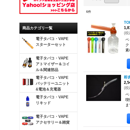
6
件
TO
1,
商品カテゴリ一覧
(
税
電子タバコ・VAPE
ペ
スターターセット
ク
素
電子タバコ・VAPE
アトマイザー＆コイ
ル＆関連部品
即
電子タバコ・VAPE
2,
バッテリーユニット
(
税
&電池＆充電器
ペ
電子タバコ・VAPE
喫
リキッド
ま
電子タバコ・VAPE
アクセサリー＆雑貨