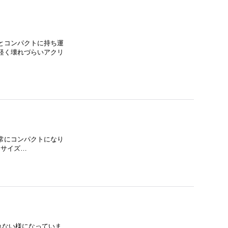
るとコンパクトに持ち運
軽く壊れづらいアクリ
常にコンパクトになり
ットサイズ…
れない様になっていま