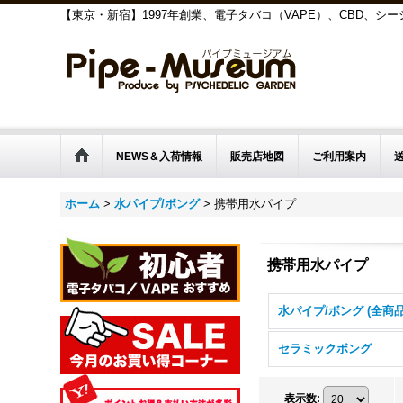
【東京・新宿】1997年創業、電子タバコ（VAPE）、CBD、
NEWS＆入荷情報
販売店地図
ご利用案内
ホーム
>
水パイプ/ボング
>
携帯用水パイプ
携帯用水パイプ
水パイプ/ボング (全商品
セラミックボング
表示数
: