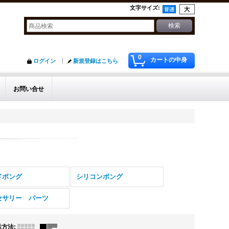
文字サイズ
:
0
カートの中身
ログイン
新規登録はこちら
お問い合せ
ドボング
シリコンボング
セサリー パーツ
示方法
: