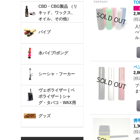
TO
CBD・CBG製品 （リ
キッド、ワックス、
2,
オイル、その他）
(
税
人
パイプ
べ
ル
水パイプ/ボング
ペ
2,
シーシャ・フーカー
(
税
プ
ヴェポライザー ( ベ
ま
ポライザー ) シャ
グ・タバコ・WAX用
グッズ
携
1,
(
税
ポ