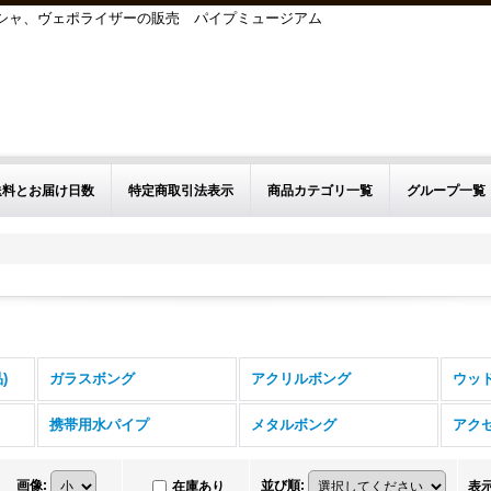
シーシャ、ヴェポライザーの販売 パイプミュージアム
送料とお届け日数
特定商取引法表示
商品カテゴリ一覧
グループ一覧
)
ガラスボング
アクリルボング
ウッ
携帯用水パイプ
メタルボング
アク
画像
:
並び順
:
在庫あり
表