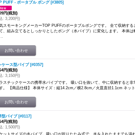
P PUFF - ポータブル ボング
[
#3805
]
909円
(税別)
込
:
3,200円
)
気スモーキングメーカーTOP PUFFのポータブルボングです。 全て収納す
て、組み立てるとしっかりとしたボング（水パイプ）に変化します。 本体は
…
ンケース型パイプ
[
#0357
]
864円
(税別)
込
:
3,150円
)
ラスチックケースの携帯水パイプです。 吸い口を抜いて、中に収納すると非
す。 【商品仕様】 本体サイズ：縦14.2cm／横2.8cm／火皿直径1.1cm ネ
帯型パイプ
[
#0117
]
364円
(税別)
込
:
1,500円
)
ケットサイズの水パイプ。吸い口が折りたたみ式で、水を入れたままでも溢