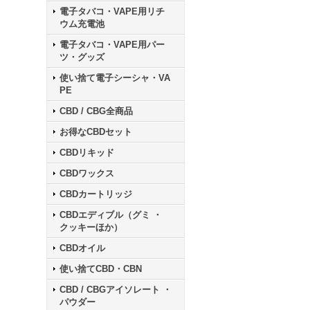
電子タバコ・VAPE用リチ
ウム充電池
電子タバコ・VAPE用パー
ツ・グッズ
使い捨て電子シーシャ・VA
PE
CBD / CBG全商品
お得なCBDセット
CBDリキッド
CBDワックス
CBDカートリッジ
CBDエディブル（グミ ・
クッキーほか）
CBDオイル
使い捨てCBD・CBN
CBD / CBGアイソレート ・
パウダー