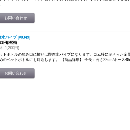
。
席水パイプ
[
#0349
]
091円
(税別)
込
:
1,200円
)
ットボトルの飲み口に挿せば即席水パイプになります。ゴム栓に刺さった金
めのペットボトルにも対応します。 【商品詳細】 全長：高さ22cm/ホース48