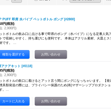
P PUFF 即席 水パイプ ペットボトル ボング
[
#2800
]
818円
(税別)
込
:
2,000円
)
ットボトルの飲み口に点ける事で即席のボング（水パイプ）になる定番人気ア
トで収納しやすく、持ち運びにも便利です。 本体はアクリル素材、火皿とス
材です。 …
席アクアキット
[
#0118
]
545円
(税別)
込
:
2,800円
)
ットボトルの飲口に着けるとアット言う間にボングになっちゃいます。 【発
煙具類発送の際には、プライバシー保護のため(有)マザーシッププロダクシ
す。…