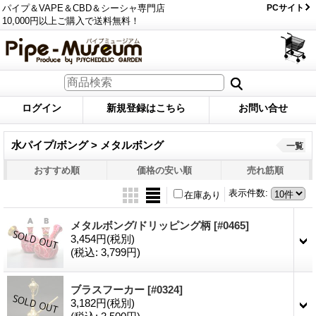
パイプ＆VAPE＆CBD＆シーシャ専門店
PCサイト
10,000円以上ご購入で送料無料！
ログイン
新規登録はこちら
お問い合せ
水パイプ/ボング > メタルボング
一覧
おすすめ順
価格の安い順
売れ筋順
表示件数
:
在庫あり
メタルボング/ドリッピング柄
[#0465]
3,454円
(税別)
(税込
:
3,799円)
ブラスフーカー
[#0324]
3,182円
(税別)