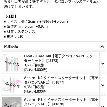
あまり出力が高く熱すぎると、タバコカプセルのフィルムが
破けてしまいます。
【仕様】
■ サイズ：長さ2cm（＋接続部分0.6cm）
■ 気道内径：0.6cm〜0.9cm
■ 材質：ステンレス
■ 規格：510
関連商品
Eleaf - iCare 140【電子タバコ／VAPEスター
ターキット】
[
#2173
]
3,636円
(税別)
(税込
:
4,000円)
Aspire - K2 クイックスターターキット 【電子
タバコ／VAPE】
[
#1877
]
4,364円
(税別)
(税込
:
4,800円)
Aspire - K3 クイックスターターキット 【電子
タバコ／VAPE】
[
#1878
]