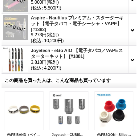
5,000円
(税別)
(税込
:
5,500円)
Aspire - Nautilus プレミアム・スターターキ
ット【電子タバコ・電子シーシャ・VAPE】
[
#1382
]
9,273円
(税別)
(税込
:
10,200円)
Joyetech - eGo AIO 【電子タバコ／VAPEス
ターターキット】
[
#1881
]
3,818円
(税別)
(税込
:
4,200円)
この商品を買った人は、こんな商品も買っています
VAPE BAND（ベイプバンド）22mmサイズ
Joyetech - CUBISアトマイザー／eGo AIO／eGrip II用コイル（5個入り）
VAPESOON - Silicone Suction Cup（アトマイザースタンド）