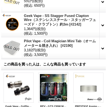
591円
(税別)
(税込
:
650円)
Geek Vape - SS Stagger Fused Clapton
Wire（ステンレススチール・スタッガーフュ
ーズド・クラプトン）約3m
[
#2142
]
1,364円
(税別)
(税込
:
1,500円)
Pilot Vape - Coil Magician Mini Tab（オーム
メーター＆焼き入れ）
[
#2190
]
3,182円
(税別)
(税込
:
3,500円)
この商品を買った人は、こんな商品も買っています
Geek Vape - Griffin RTA【中〜上級者向け・電子タバコ／VAPEアトマイザー】
REV - GTS 230W MOD【温度管理機能・アップデート機能付き・電子タバコ／VAPE】
PRESTIGE Aspire - Kumo RDTA用 交換PSUチューブ