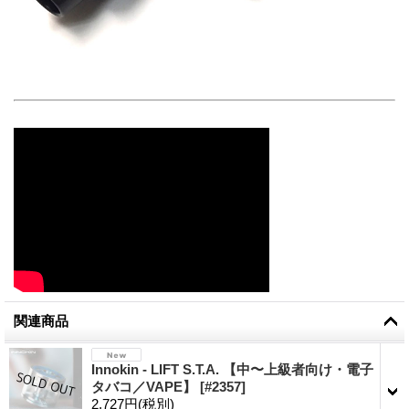
関連商品
Innokin - LIFT S.T.A. 【中〜上級者向け・電子
タバコ／VAPE】
[
#2357
]
2,727円
(税別)