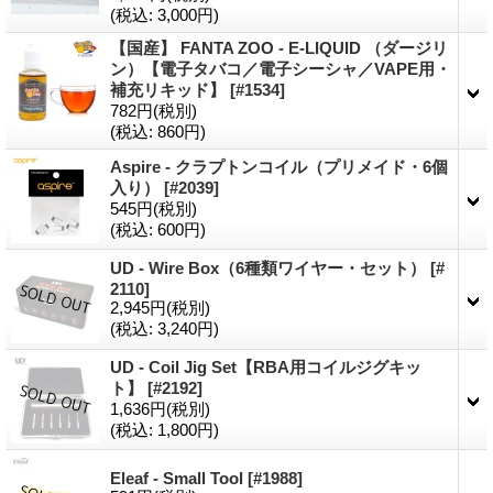
(税込
:
3,000円)
【国産】 FANTA ZOO - E-LIQUID （ダージリ
ン）【電子タバコ／電子シーシャ／VAPE用・
補充リキッド】
[
#1534
]
782円
(税別)
(税込
:
860円)
Aspire - クラプトンコイル（プリメイド・6個
入り）
[
#2039
]
545円
(税別)
(税込
:
600円)
UD - Wire Box（6種類ワイヤー・セット）
[
#
2110
]
2,945円
(税別)
(税込
:
3,240円)
UD - Coil Jig Set【RBA用コイルジグキッ
ト】
[
#2192
]
1,636円
(税別)
(税込
:
1,800円)
Eleaf - Small Tool
[
#1988
]