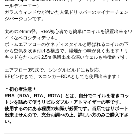
ールディーエー）
ガラスウィンドウが付いた人気ドリッパーのマイナーチェン
ジバージョンです。
太めの24mm径。RBA初心者でも簡単にコイルを設置出来るワ
イドなベロシティデッキ。
ボトムエアフローのケネディスタイルと呼ばれるコイルの下
から空気を吹き付ける構造で、爆煙かつ味が良く出ます！リ
キッドをたっぷり2.5ml保留出来る深いウェルも特徴的です。
エアフロー3穴式で、シングルビルドにも対応。
BFピン付きで、スコンカーRDAとしても使用出来ます！
＊初心者注意＊
RBA（RDA、RTA、RDTA）とは、自分でコイルを巻きコッ
トンを詰めて使うリビルダブル・アトマイザーの事です。
使用するのにある程度の知識が必要です。当店ではサポート
出来ませんので、充分お調べの上、詳しい方のみご購入下さ
い。