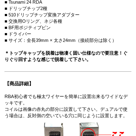
■ Tsunami 24 RDA
■ ドリップチップ2種
■ 510ドリップチップ変換アダプター
■ 交換用Oリング、ネジ各種
■ BF用ポジティブピン
■ ドライバー
■ サイズ：全長39mm × 太さ24mm（接続部分は除く）
＊トップキャップを脱着は物凄く固い仕様なので要注意！ぐ
りぐり回すような感じで脱着して下さい。
【商品詳細】
RBA初心者でも極太ワイヤーを簡単に設置出来るワイドなデ
ッキです。
コイルは画像の赤丸の部分に設置して下さい。デュアルで使
う場合は、反対側の空いている穴に同じように設置します。