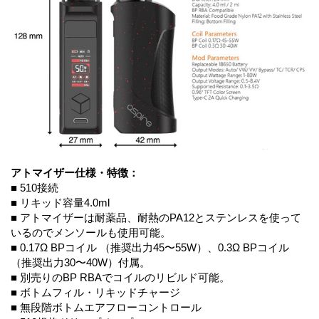
アトマイザー仕様・特徴：
■ 510接続
■ リキッド容量4.0ml
■ アトマイザーは耐薬品、耐熱のPA12とステンレスを使って
いるのでメンソールも使用可能。
■ 0.17Ω BPコイル （推奨出力45〜55W）、0.3Ω BPコイル
（推奨出力30〜40W）付属。
■ 別売りのBP RBAでコイルのリビルド可能。
■ ボトムフィル・リキッドチャージ
■ 無段階ボトムエアフローコントロール