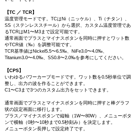
【TC ／ TCR】
温度管理モードです。TCはNi（ニッケル）、Ti（チタン）、
SS（ステンレススチール）から選択、カスタム温度管理であ
るTCRはM1〜M3まで設定可能です。
通常画面でプラスとマイナスボタンを同時に押すとワット数
やTCR値（‰）を調整可能です。
TCR基準値はNickel5.5〜6.5‰、NiFe3.0〜4.0‰、
Titanium3.0〜4.0‰、SS0.8〜2.0‰を参考にしてください。
【CPS】
いわゆるパワーカーブモードです。ワット数を0.5秒単位で調
整し、出力の波を作ることができます。
C1〜C3まで3つのカスタム出力をセットできます。
通常画面でプラスとマイナスボタンを同時に押すと棒グラフ
状の設定画面に移行します。
プラス／マイナスボタンで縦軸（1W〜80W）、メニューボタ
ンで横軸（0秒〜10秒まで0.5秒刻み）を決定します。
メニューボタン長押しで設定終了です。