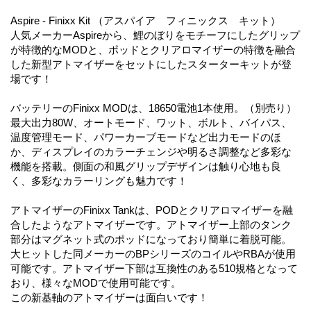
Aspire - Finixx Kit （アスパイア フィニックス キット）
人気メーカーAspireから、鯉のぼりをモチーフにしたグリップ
が特徴的なMODと、ポッドとクリアロマイザーの特徴を融合
した新型アトマイザーをセットにしたスターターキットが登
場です！
バッテリーのFinixx MODは、18650電池1本使用。（別売り）
最大出力80W、オートモード、ワット、ボルト、バイパス、
温度管理モード、パワーカーブモードなど出力モードのほ
か、ディスプレイのカラーチェンジや明るさ調整など多彩な
機能を搭載。側面の和風グリップデザインは触り心地も良
く、多彩なカラーリングも魅力です！
アトマイザーのFinixx Tankは、PODとクリアロマイザーを融
合したようなアトマイザーです。アトマイザー上部のタンク
部分はマグネット式のポッドになっており簡単に着脱可能。
大ヒットした同メーカーのBPシリーズのコイルやRBAが使用
可能です。アトマイザー下部は互換性のある510規格となって
おり、様々なMODで使用可能です。
この新基軸のアトマイザーは面白いです！