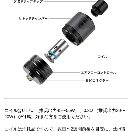
コイルは0.17Ω （推奨出力45〜55W）、0.3Ω （推奨出力30〜
40W）が付属。好きな方をご使用ください。
コイルは消耗品ですので、数日〜2週間前後を目安に、焦げ臭