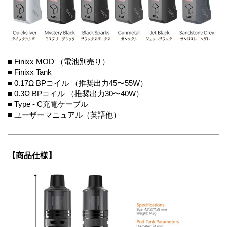
■ Finixx MOD （電池別売り）
■ Finixx Tank
■ 0.17Ω BPコイル （推奨出力45〜55W）
■ 0.3Ω BPコイル （推奨出力30〜40W）
■ Type - C充電ケーブル
■ ユーザーマニュアル（英語他）
【商品仕様】