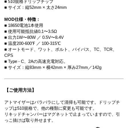
■ 510規格ドリップチップ
■ サイズ：縦52mm × 太さ24mm
MOD仕様・特徴：
■ 18650電池1本使用
■ 使用可能抵抗値0.1〜3.5Ω
■ 出力1W〜80W ／ 0.5V〜8.4V
■ 温度200-600℉ ／ 100-315℃
■ オートモード、ワット、ボルト、バイパス、TC、TCR、
CPS
■ Type - C、2Aの高速充電対応。
■ サイズ：縦83mm × 横42mm × 厚み27mm／142g
【ご使用方法】
アトマイザーはバラバラにして清掃も可能です。ドリップチ
ップは510規格で、他の種類に変更も可能です。
リキッドチャンバーはマグネットで止まっていますので、引
っこ抜けば取り外せます。