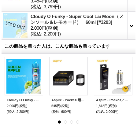
3,454円
(税別)
(税込
:
3,799円)
Cloudy O Funky - Super Cool Lai Moon（メ
ンソール＆レモネード） 60ml
[
#3293
]
2,000円
(税別)
(税込
:
2,200円)
この商品を買った人は、こんな商品も買っています
Cloudy O Funky - Super Cool Green Apple（メンソール＆青リンゴ） 60ml
Aspire - PockeX 用・交換ガラスチューブ
Aspire - PockeX／Nautilus X用・コイルヘッド（5個入り）
2,000円
(税別)
545円
(税別)
1,818円
(税別)
(税込
:
2,200円)
(税込
:
600円)
(税込
:
2,000円)