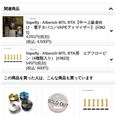
関連商品
Vapefly - Alberich MTL RTA【中〜上級者向
け・電子タバコ／VAPEアトマイザー】
[
#362
1
]
4,091円
(税別)
(税込
:
4,500円)
Vapefly - Alberich MTL RTA用 エアフローピ
ン（6種類入り）
[
#3623
]
545円
(税別)
(税込
:
600円)
この商品を買った人は、こんな商品も買っています