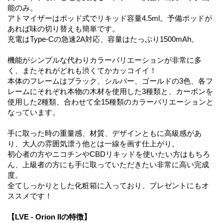
能のみ。
アトマイザーはポッド式でリキッド容量4.5ml。予備ポッドが
あれば味の切り替えも簡単です。
充電はType-Cの急速2A対応、容量はたっぷり1500mAh。
機能がシンプルな代わりカラーバリエーションが非常に多
く、またそれがどれも渋くてかカッコイイ！
本体のフレームはブラック、シルバー、ゴールドの3色、各フ
レームにそれぞれ本物の木材を使用した3種類と、カーボンを
使用した2種類、合わせて全15種類のカラーバリエーションと
なっています。
手に取った時の重量感、材質、デザインともに高級感があ
り、大人の雰囲気漂う他とは一線を画す仕上がり。
初心者の方やニコチンやCBDリキッドを使いたい方はもちろ
ん、上級者の方にも手に取っていただきたい非常に高い完成
度。
全てしっかりとした化粧箱に入っており、プレゼントにもオ
ススメです！
【LVE - Orion IIの特徴】