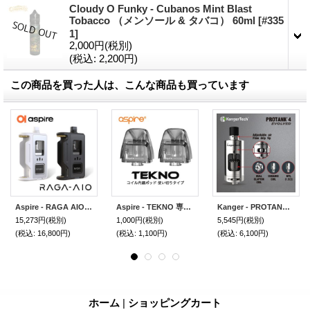
Cloudy O Funky - Cubanos Mint Blast
Tobacco （メンソール & タバコ） 60ml
[
#335
1
]
2,000円
(税別)
(税込
:
2,200円)
この商品を買った人は、こんな商品も買っています
Aspire - RAGA AIO アスパイア ラガ エーアイオー【中〜上級者向き／電子タバコ・電子シーシャ・VAPEスターターキット】
Aspire - TEKNO 専用 POD ポッド 2個入り （使い切りタイプ）
Kanger - PROTANK4【電子タバコ／VAPEアトマイザー】
15,273円
(税別)
1,000円
(税別)
5,545円
(税別)
(税込
:
16,800円)
(税込
:
1,100円)
(税込
:
6,100円)
ホーム
|
ショッピングカート