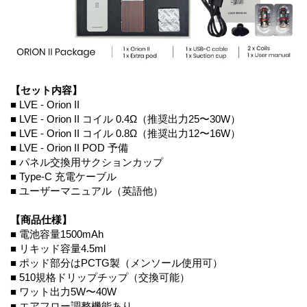
【セット内容】
■ LVE - Orion II
■ LVE - Orion II コイル 0.4Ω（推奨出力25〜30W）
■ LVE - Orion II コイル 0.8Ω（推奨出力12〜16W）
■ LVE - Orion II POD 予備
■ パネル交換用サクションカップ
■ Type-C 充電ケーブル
■ ユーザーマニュアル（英語他）
【商品仕様】
■ 電池容量1500mAh
■ リキッド容量4.5ml
■ ポッド部分はPCTG製（メンソール使用可）
■ 510規格ドリップチップ（交換可能）
■ ワット出力5W〜40W
■ エアフロー調整機能あり