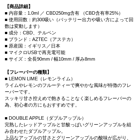
【商品詳細】
■ 内容量：1.0ml ／ CBD250mg含有 （CBD含有率25%）
■ 使用回数：約300吸い（バッテリー出力や吸い方によって回
数は変動します）
■ 成分：CBD、テルペン
■ ブランド：AZTEC（アステカ）
■ 原産国：イギリス／日本
■ マイクロUSBで再充電可能
■ サイズ：全長90mm / 幅10mm / 厚み8mm
【フレーバーの種類】
■ LEMON LIME（レモンライム）
ライムやレモンのフルーティーで爽やかな風味が特徴のフレ
ーバーです。
スッキリ甘さ控えめで飽きることなく楽しめるフレーバーの
為、初心者の方にもおすすめです。
■ DOUBLE APPLE（ダブルアップル）
完熟したレッドアップルと甘酸っぱいグリーンアップルを組
み合わせたダブルアップル。
上品なアップルの甘さとグリーンアップルの酸味が広がり、