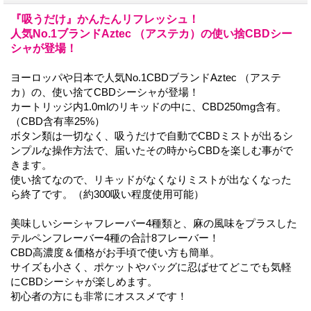
『吸うだけ』かんたんリフレッシュ！
人気No.1ブランドAztec （アステカ）の使い捨CBDシー
シャが登場！
ヨーロッパや日本で人気No.1CBDブランドAztec （アステ
カ）の、使い捨てCBDシーシャが登場！
カートリッジ内1.0mlのリキッドの中に、CBD250mg含有。
（CBD含有率25%）
ボタン類は一切なく、吸うだけで自動でCBDミストが出るシ
ンプルな操作方法で、届いたその時からCBDを楽しむ事がで
きます。
使い捨てなので、リキッドがなくなりミストが出なくなった
ら終了です。（約300吸い程度使用可能）
美味しいシーシャフレーバー4種類と、麻の風味をプラスした
テルペンフレーバー4種の合計8フレーバー！
CBD高濃度＆価格がお手頃で使い方も簡単。
サイズも小さく、ポケットやバッグに忍ばせてどこでも気軽
にCBDシーシャが楽しめます。
初心者の方にも非常にオススメです！