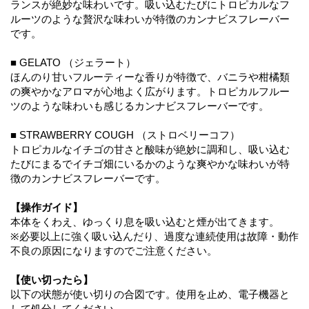
ランスが絶妙な味わいです。吸い込むたびにトロピカルなフ
ルーツのような贅沢な味わいが特徴のカンナビスフレーバー
です。
■ GELATO （ジェラート）
ほんのり甘いフルーティーな香りが特徴で、バニラや柑橘類
の爽やかなアロマが心地よく広がります。トロピカルフルー
ツのような味わいも感じるカンナビスフレーバーです。
■ STRAWBERRY COUGH （ストロベリーコフ）
トロピカルなイチゴの甘さと酸味が絶妙に調和し、吸い込む
たびにまるでイチゴ畑にいるかのような爽やかな味わいが特
徴のカンナビスフレーバーです。
【操作ガイド】
本体をくわえ、ゆっくり息を吸い込むと煙が出てきます。
※必要以上に強く吸い込んだり、過度な連続使用は故障・動作
不良の原因になりますのでご注意ください。
【使い切ったら】
以下の状態が使い切りの合図です。使用を止め、電子機器と
して処分してください。