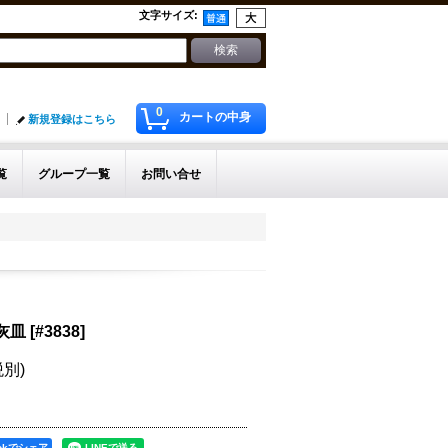
文字サイズ
:
0
カートの中身
新規登録はこちら
覧
グループ一覧
お問い合せ
 灰皿
[
#3838
]
税別)
ookでシェア