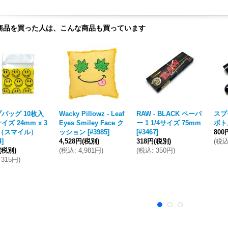
商品を買った人は、こんな商品も買っています
バッグ 10枚入
Wacky Pillowz - Leaf
RAW - BLACK ペーパ
スプ
イズ 24mm x 3
Eyes Smiley Face ク
ー 1 1/4サイズ 75mm
ボト
m（スマイル）
ッション
[
#3985
]
[
#3467
]
800
4
]
4,528円
(税別)
318円
(税別)
(
税
(税別)
(
税込
:
4,981円
)
(
税込
:
350円
)
315円
)