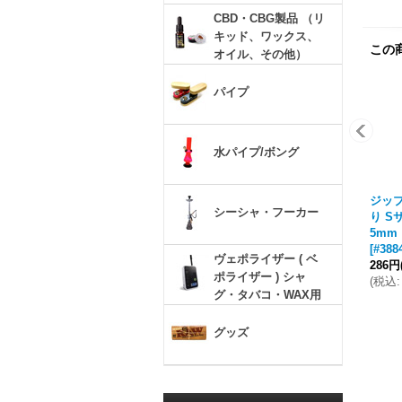
CBD・CBG製品 （リ
キッド、ワックス、
この
オイル、その他）
パイプ
水パイプ/ボング
ジップ
シーシャ・フーカー
り Sサ
5m
[
#388
ヴェポライザー ( ベ
286円
ポライザー ) シャ
(
税込
:
グ・タバコ・WAX用
グッズ