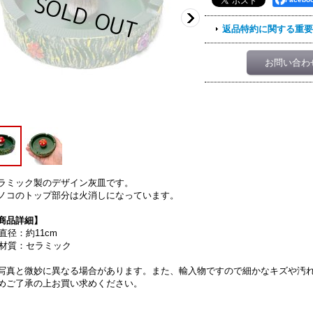
返品特約に関する重要
お問い合わ
ラミック製のデザイン灰皿です。
ノコのトップ部分は火消しになっています。
商品詳細】
︎ 直径：約11cm
︎ 材質：セラミック
写真と微妙に異なる場合があります。また、輸入物ですので細かなキズや汚
めご了承の上お買い求めください。