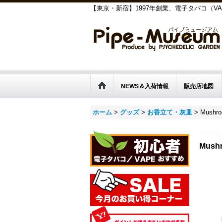
【東京・新宿】1997年創業、電子タバコ（V
NEWS＆入荷情報
販売店地図
ホーム
>
グッズ
>
お香立て・灰皿
>
Mushro
Mush