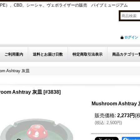
APE）、CBD、シーシャ、ヴェポライザーの販売 パイプミュージアム
ログイン
ご利用案内
送料とお届け日数
特定商取引法表示
商品カテゴリ一
om Ashtray 灰皿
room Ashtray 灰皿
[
#3838
]
Mushroom Ashtray
販売価格
:
2,273円
(
(
税込
:
2,500円
)
Faceb