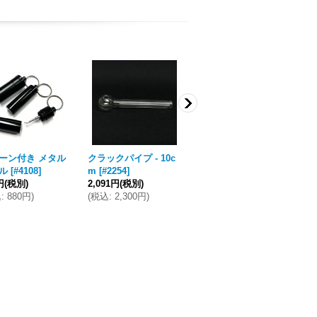
ーン付き メタル
クラックパイプ - 10c
LSD ホフマン 1943 ク
【
ル
[
#4108
]
m
[
#2254
]
ッションカバー 【30c
ケ】
円
(税別)
2,091円
(税別)
m／40cm／45cm】
l 
込
:
880円
)
(
税込
:
2,300円
)
[
#3639
]
バ
1,718円
(税別)
[
#3
(
税込
:
1,890円
)
27
(
税