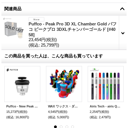
関連商品
Puffco - Peak Pro 3D XL Chamber Gold パフ
コ ピークプロ 3DXLチャンバーゴールド
[
#40
58
]
23,454円
(税別)
(税込
:
25,799円)
この商品を買った人は、こんな商品も買っています
Puffco - New Peak 3D Chamber パフコ ニューピーク3Dチャンバー
WAX ワックス・ダブ用 シリコンボング
Airis Tech - airis Quaser 【WAX ワックス 用ヴェポライザー】
15,273円
(税別)
4,545円
(税別)
2,254円
(税別)
(税込
:
16,800円)
(税込
:
5,000円)
(税込
:
2,479円)