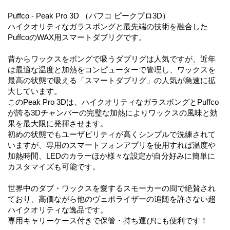
Puffco - Peak Pro 3D （パフコ ピークプロ3D）
ハイクオリティなガラスボングと最先端の技術を融合した
PuffcoのWAX用スマートダブリグです。
昔からワックスをボングで吸うダブリグは人気ですが、近年
は最適な温度と加熱をコンピューターで管理し、ワックスを
最高の状態で吸える「スマートダブリグ」の人気が急速に拡
大しています。
このPeak Pro 3Dは、ハイクオリティなガラスボングとPuffco
が誇る3Dチャンバーの完璧な加熱によりワックスの風味と効
果を最大限に発揮させます。
初めの状態でもユーザビリティが高くシンプルで洗練されて
いますが、専用のスマートフォンアプリを使用すれば温度や
加熱時間、LEDのカラーほか様々な設定が自分好みに簡単に
カスタマイズも可能です。
世界中のダブ・ワックスを愛するスモーカーの間で絶賛され
ており、高価ながら他のヴェポライザーの追随を許さない超
ハイクオリティな逸品です。
専用キャリーケース付きで保管・持ち運びにも便利です！