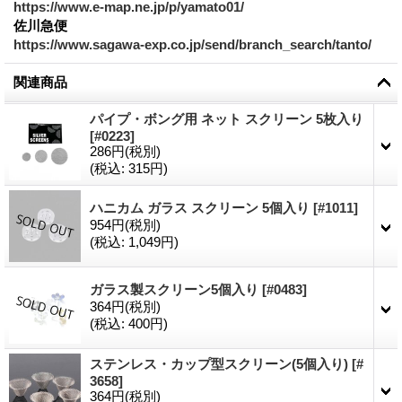
https://www.e-map.ne.jp/p/yamato01/
佐川急便
https://www.sagawa-exp.co.jp/send/branch_search/tanto/
関連商品
パイプ・ボング用 ネット スクリーン 5枚入り
[
#0223
]
286円
(税別)
(税込
:
315円)
ハニカム ガラス スクリーン 5個入り
[
#1011
]
954円
(税別)
(税込
:
1,049円)
ガラス製スクリーン5個入り
[
#0483
]
364円
(税別)
(税込
:
400円)
ステンレス・カップ型スクリーン(5個入り)
[
#
3658
]
364円
(税別)