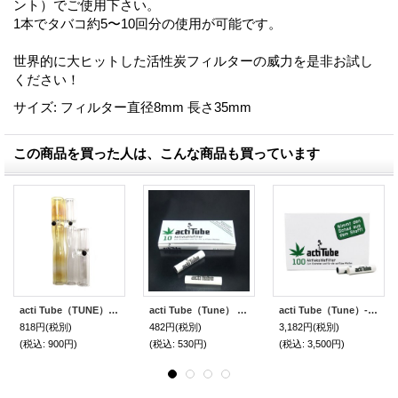
ント）でご使用下さい。
1本でタバコ約5〜10回分の使用が可能です。
世界的に大ヒットした活性炭フィルターの威力を是非お試し
ください！
サイズ
:
フィルター直径8mm 長さ35mm
この商品を買った人は、こんな商品も買っています
acti Tube（TUNE）グラスヒッター
acti Tube（Tune） - 活性炭フィルター【レギュラーサイズ】10本入り
acti Tube（Tune）- 活性炭フィルター【レギュラーサイズ】100本入り
818円
(税別)
482円
(税別)
3,182円
(税別)
(税込
:
900円)
(税込
:
530円)
(税込
:
3,500円)