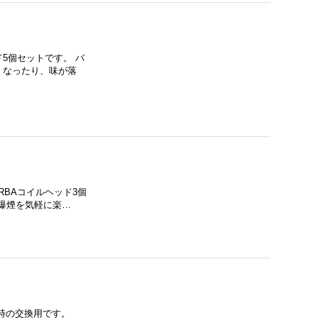
ッド5個セットです。 バ
くなったり、味が落
用RBAコイルヘッド3個
爆煙を気軽に楽…
った時の交換用です。