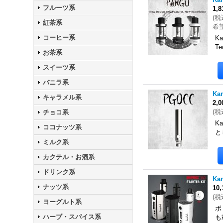
フルーツ系
1,
(
税
紅茶系
希
コーヒー系
K
T
お茶系
スイーツ系
バニラ系
Ka
キャラメル系
2,
(
税
チョコ系
K
ココナッツ系
と
ミルク系
カクテル・お酒系
ドリンク系
Ka
ナッツ系
10
(
税
ヨーグルト系
ボ
ハーブ・スパイス系
も