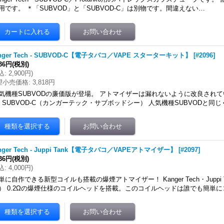
用です。 ＊「SUBVOD」と「SUBVOD-C」は別物です。間違えない…
nger Tech - SUBVOD-C【電子タバコ／VAPE スターターキット】
[
#2096
]
636円
(税別)
込
:
2,900円
)
望小売価格
:
3,818円
気機種SUBVODの廉価版が登場。 アトマイザーは漏れないように改良されています！
・SUBVOD-C（カンガーテック・サブボッドシー） 人気機種SUBVODと同じ
nger Tech - Juppi Tank【電子タバコ／VAPEアトマイザー】
[
#2097
]
636円
(税別)
込
:
4,000円
)
単に自作できる新型コイルも搭載の爆煙アトマイザー！ Kanger Tech・Juppi
） 0.2Ωの爆煙仕様のコイルヘッドを搭載。このコイルヘッドは誰でも簡単