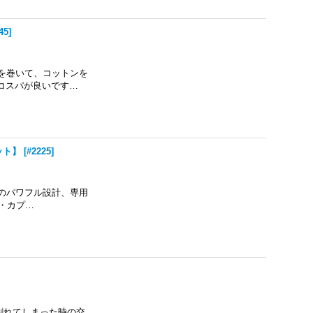
45
]
ヤーを巻いて、コットンを
コスパが良いです…
キット】
[
#2225
]
用のパワフル設計、専用
ク・カプ…
す。 割れてしまった時の交