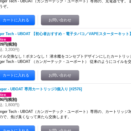
anger Tech - UBOAT（カンガーテック・ユーボート）専用の、充電器です
うぞ。
ger Tech - UBOAT 【初心者おすすめ・電子タバコ／VAPEスターターキット
909円
(税別)
込
:
3,200円
)
イル交換なし！ボタンなし！ 潜水艦をコンセプトデザインにしたカートリッジ式
nger Tech - UBOAT （カンガーテック・ユーボート） 従来のようにコイルを
nger - UBOAT 専用カートリッジ3個入り
[
#2576
]
636円
(税別)
込
:
1,800円
)
anger Tech - UBOAT（カンガーテック・ユーボート）専用の、カートリッ
ので、焦げ臭くなって来たら交換します。