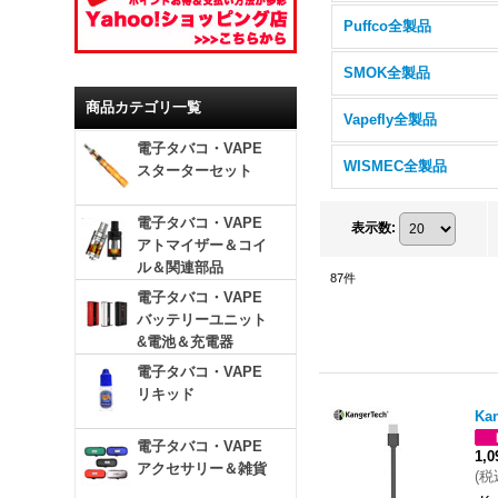
Puffco全製品
SMOK全製品
商品カテゴリ一覧
Vapefly全製品
電子タバコ・VAPE
WISMEC全製品
スターターセット
電子タバコ・VAPE
表示数
:
アトマイザー＆コイ
ル＆関連部品
87
件
電子タバコ・VAPE
バッテリーユニット
&電池＆充電器
電子タバコ・VAPE
リキッド
Ka
電子タバコ・VAPE
1,
アクセサリー＆雑貨
(
税