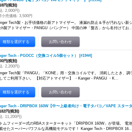
818円
(税別)
込
:
2,000円
)
望小売価格
:
3,500円
anger Tech製・お手頃価格の新アトマイザー。 液漏れ防止＆手が汚れない新シス
ech製アトマイザー・PANGU（パングー） 中国の神「盤古」から名付けてお
nger Tech - PGOCC（交換コイル5個セット）
[
#1944
]
000円
(税別)
込
:
2,200円
)
anger Tech製「PANGU」「KONE」用・交換コイルです。 消耗したとき
してご利用下さい。 【対応アトマイザー】 ・Kanger - PANGU ・K…
nger Tech - DRIPBOX 160W【中〜上級者向け・電子タバコ／VAPE スタ
,182円
(税別)
込
:
11,200円
)
トムフィーダー式のRBAスターターキット「DRIPBOX 160W」が登場。 
載せたスーパーパワフルな高機能モデルです！ Kanger Tech・DRIPBOX 16