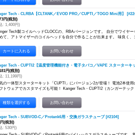
nger Tech - CLRBA【CLTANK／EVOD PRO／CUPTI／TOGO Mini用】
[
#22
273円
(税別)
込
:
1,400円
)
anger Tech製コイルヘッドCLOCCの、RBAバージョンです。 自分でワイ
めて、アトマイザーのコイルヘッドを自分で作ることが出来ます。 味良く、
nger Tech - CUPTI2【温度管理機能付き・電子タバコ／VAPE スターター
,181円
(税別)
込
:
11,199円
)
気の一体型スターターキット「CUPTI」にバージョン2が登場！ 電池2本使
フトウェアでカスタマイズも可能！ Kanger Tech・CUPTI2（カンガーテッ
nger Tech - SUBVOD-C／Protank6用・交換ガラスチューブ
[
#2104
]
2円
(税別)
込
:
530円
)
anger Tech - SUBVOD-C／Protank6用のパイレックスガラスチューブで