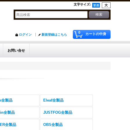
文字サイズ
:
0
カートの中身
ログイン
新規登録はこちら
お問い合せ
re全製品
Eleaf全製品
kin全製品
JUSTFOG全製品
IER全製品
OBS全製品