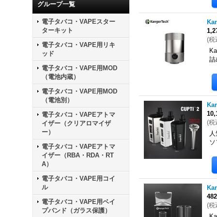
グループ一覧
電子タバコ・VAPEスター
Ka
ターキット
1,
(
税
電子タバコ・VAPE用リキ
K
ッド
詰
電子タバコ・VAPE用MOD
（電池内蔵）
電子タバコ・VAPE用MOD
（電池別）
Ka
10
電子タバコ・VAPEアトマ
(
税
イザー（クリアロマイザ
ー）
人
ソ
電子タバコ・VAPEアトマ
イザー（RBA・RDA・RT
A）
電子タバコ・VAPE用コイ
ル
Ka
48
電子タバコ・VAPE用ベイ
(
税
プバンド（ガラス保護）
K