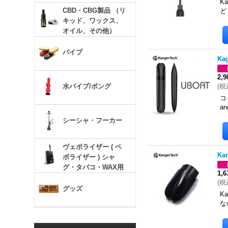
K
CBD・CBG製品 （リ
ど
キッド、ワックス、
オイル、その他）
パイプ
Ka
2,
水パイプ/ボング
(
税
コ
a
シーシャ・フーカー
ヴェポライザー ( ベ
Ka
ポライザー ) シャ
グ・タバコ・WAX用
1,
(
税
グッズ
K
な