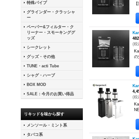
特殊パイプ
【
グラインダー・クラッシャ
ー
ペーパー&フィルター・ク
リーナー・スモーキンググ
Ka
ッズ
48
(
税
シークレット
K
グッズ・その他
の
TUNE・acti Tube
シャグ・ハーブ
BOX MOD
Ka
4,
SALE：今月のお買い得品
(
税
K
N
リキッドを味から探す
メンソール・ミント系
タバコ系
Ka