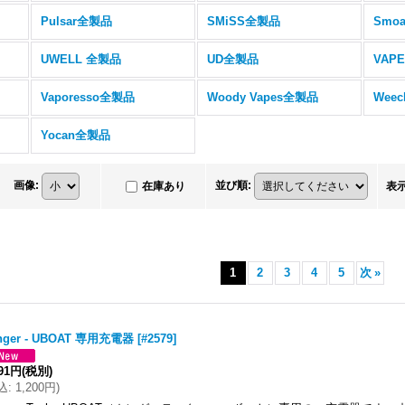
Pulsar全製品
SMiSS全製品
Smo
UWELL 全製品
UD全製品
VAP
Vaporesso全製品
Woody Vapes全製品
Wee
Yocan全製品
画像
:
並び順
:
在庫あり
表
1
2
3
4
5
次
»
nger - UBOAT 専用充電器
[
#2579
]
091円
(税別)
込
:
1,200円
)