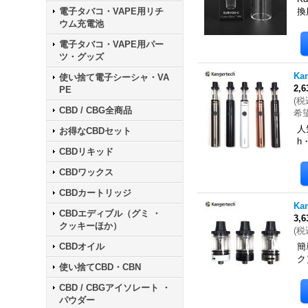
電子タバコ・VAPE用リチ
換
ウム充電池
電子タバコ・VAPE用パー
ツ・グッズ
Ka
使い捨て電子シーシャ・VA
2,
PE
(
税
CBD / CBG全商品
希
人
お得なCBDセット
h
CBDリキッド
CBDワックス
CBDカートリッジ
Ka
CBDエディブル（グミ ・
3,
クッキーほか）
(
税
CBDオイル
簡
ク
使い捨てCBD・CBN
CBD / CBGアイソレート ・
パウダー