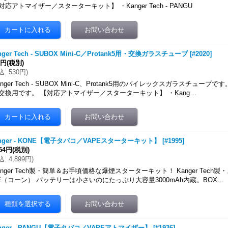
対応アトマイザー／スターターキット】 ・Kanger Tech - PANGU
nger Tech - SUBOX Mini-C／Protank5用・交換ガラスチューブ
[
#2020
]
2円
(税別)
込
:
530円
)
anger Tech - SUBOX Mini-C、Protank5用のパイレックスガラスチュー
交換用です。 【対応アトマイザー／スターターキット】 ・Kang…
nger - KONE【電子タバコ／VAPEスターターキット】
[
#1995
]
454円
(税別)
込
:
4,899円
)
anger Tech製・簡単＆お手頃価格な爆煙スターターキット！ Kanger Tech
E（コーン） バッテリーは小さいのにたっぷり大容量3000mAh内蔵。BOX…
nger - PANGU【電子タバコ／VAPEアトマイザー】
[
#1936
]