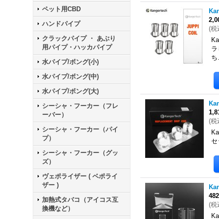
ペット用CBD
Ka
2,
ハンドパイプ
(
税
クラックパイプ ・ あぶり
K
用パイプ・ハッカパイプ
ラ
ち
水パイプ/ボング(小)
水パイプ/ボング(中)
水パイプ/ボング(大)
Ka
シーシャ・フーカー（フレ
1,
ーバー）
(
税
シーシャ・フーカー（パイ
K
プ）
セ
シーシャ・フーカー（グッ
ズ）
ヴェポライザー ( ベポライ
ザー )
Ka
48
加熱式タバコ（アイコス互
(
税
換機など）
K