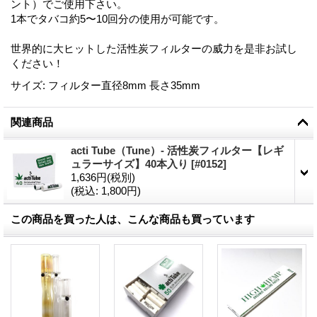
ント）でご使用下さい。
1本でタバコ約5〜10回分の使用が可能です。
世界的に大ヒットした活性炭フィルターの威力を是非お試し
ください！
サイズ
:
フィルター直径8mm 長さ35mm
関連商品
acti Tube（Tune）- 活性炭フィルター【レギ
ュラーサイズ】40本入り
[
#0152
]
1,636円
(税別)
(税込
:
1,800円)
この商品を買った人は、こんな商品も買っています